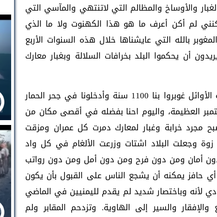
غبار والأوساخ والمظالم التي لاتنتهي والمآسي التي
نني لم أكن أعرف ما هو هذا الكهنوت ولا ما الذي
مغوبر بالله التي عايشناها خلال هذه السنوات الأربع
دون أن يحكموا البلد بخرافات السلالة وبغبار معارك
المغوبر بالله صاحب "مانبالي مانبالي" أجداده الأوائل غوبروا بنا 1100 سنة وأدخلونا في جحر الحمار
ي ولم نخرج منه إلا بفضل ثورة 26 سبتمبر العظيمة، واليوم احنا بفضله في أقصى مكان من
صبح مجرد خرابة وغبار لمعارك دمرت كل عمران ومزقت
وة وجعلت البلاد اشتات وزرعت الألغام في كل واد
ون أمان ومن دون فرح ومن دون أمل ومن دون رواتب
 حافز يمكنه أن يشجع الناس على القبول بأن يكون
ادي لأنه وباختصار شديد لم يقدم لليمنيين في الماضي
والإفقار والسير إلى الهاوية. وتزدحم المقابر ولم