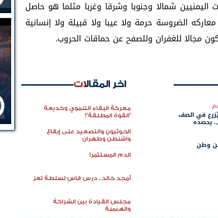
 اليمنيين شمالا وجنوبا وشرقا وغربا مثلما هو حاصل
عاركه الضروسة حرمة ولا عيبا ولا قبيلة ولا إنسانية
ون مجالا للغفران وللصفح عن حماقات الحروب.
اخر المقالات
م
معركة البقاء التنموي وخديعة
ُزرع في الصف
"القوة المطلقة"!
. يحصده
الحوثيون والتصعيد على إيقاع
واشنطن وطهران
عن وطن
الدم المستثمر!
أمجد خالد.. درس قاسٍ لسلطة تعز
مجلس القيادة بين الشراكة
والهيمنة