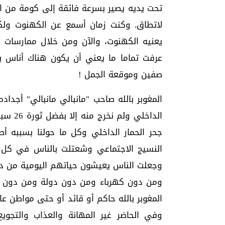
تحت يديه يصير بسرعة فائقة إلى كومة من ال
لاتطاق. وكنت زمان أسمع عن الكهنوت ولك
يعنيه الكهنوت، والآن ومن خلال ممارسات ال
عرفت تماما ما يعني أن يكون هناك أناس يري
صفين وموقعة الجمل !
الداخل
جحر الحمار الداخلي وكل ما حولنا بسببه أ
النسيج الاجتماعي وشعتلت بالناس في كل ز
وجعلت الناس يعيشون حياتهم اليومية من د
ومن دون كهرباء ومن دون دولة ومن دون أي
المغوبر بالله حاكم أو قائد أو حتى مواطن ع
وفي الحاضر غير المهانة والعذاب والتجويع 