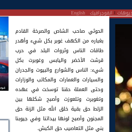
يوهات
انفوجرافيك
English
الحوثي صاحب الشاص والصرخة القادم
بغباره من الكهف غوبر بكل شيء وأهدر
طاقات الناس وثروات البلد في حرب
قرشت الأخضر واليابس وغوبرت بكل
شيء: الناس والشوارع والبيوت والجدران
والسيارات والعمارات والمكاتب والوزارات
وحتى العملة حقنا توسخت في عهده
عودة
وتغوبرت وتلعوزت وأصبح شكلها بين
الزلط حق بقية خلق الله مثل الزنة حق
المجنون وأصبح لونها بيداتنا وفي جيوبنا
بني مثل التعاصيب حق الكبش.