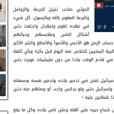
بعنى على
الحوثي صاحب تنزيل الجرعة والزوامل
والبرعة المغوبر بالله وبالرسول، كل شيء
في عهده تغوبر وتبهذل واجتعث حتى
ة
أشكال الناس وملابسهم وحياتهم
ب الزمن هو الأخس والأسوأ والأفظع والشر الأكبر
لبية اليمنيين للخلاص منه اليوم قبل بكرة وبأي كلفة
 في قادم الوقت بلادا من دون مليشيات غوبرت حتى
لأسرائيل تفنن في تدمير بلاده وتدمير نفسه وسمعته
 وإسرائيل حتى ولو بدحُس واحد، أو وصلهم منه حتى
ا غلطانين عليه !
قاتل شجاع حيره على أهله وعلى ناس بلاده وكل ما يقع