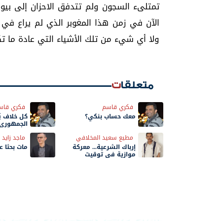
تمتلىء السجون ولم تتدفق الاحزان إلى بيوت
الآن في زمن هذا المغوبر الذي لم يراع في م
ولا أي شيء من تلك الأشياء التي عادة ما تك
متعلقات
فكري قاسم
فكري قاس
معك حساب بنكي؟
كل خلاف ي
الجمهوري.
الحوثي
مطيع سعيد المخلافي
ماجد زايد
إرباك الشرعية... معركة
مات بحثًا 
موازية في توقيت
الحسم