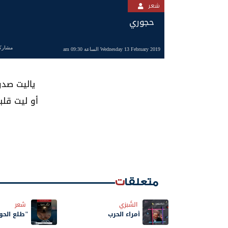
شعر
حجوري
مشارك
Wednesday 13 February 2019 الساعة 09:30 am
ياليت صدري
أو ليت قل
أبو 
متعلقات
الشَبزي
شعر
أمراء الحرب
"طلع الحوث