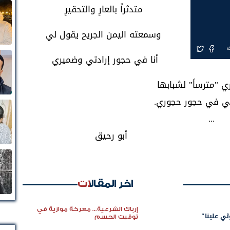
متدثراً بالعارِ والتحقيرِ
وسمعته اليمن الجريح يقول لي
ة
أنا في حجور إرادتي وضميري
 "مترساً" لشبابها
بي في حجور حجوري.
...
رحيق
اخر المقالات
إرباك الشرعية... معركة موازية في
ي علينا"
توقيت الحسم