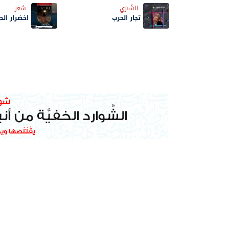
الشَبزي
شعر
تجار الحرب
اخضرار الط