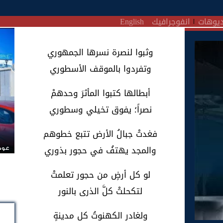
يوهات
انفوجرافيك
English
وثبوا لنصرة نسرها الجمهوري
وتفردوا بالموقف الأسطوري
أبطالها كتبوا المأثرَ وحدهمْ
نصراً؛ يفوق تخيلي وسطوري
فغدتْ جبالُ الأرض تتبع خطوهم
والمجد يهتفُ في حجور بذوري
عودة
لو كل أرضٍ من حجور تعلمتْ
لتكحلتْ كلَّ الذرى بالنور
ولغادر الكهنوتُ كل مدينةٍ