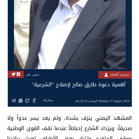
محمد أنعم
تابعنى على
أهمية دعوة طارق صالح لإصلاح "الشرعية"
مشاركة
Tuesday 27 August 2019 الساعة 05:14 pm
المشهد اليمني ينزف بشدة، ولم يعد يسر عدواً ولا
صديقاً، ويزداد الشارع إحباطاً عندما تقف القوى الوطنية
موقف المتفرج وتترك بعض الأطراف تعبث ببلادنا