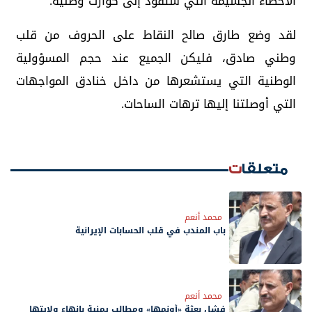
الأخطاء الجسيمة التي ستقود إلى كوارث وطنية.
لقد وضع طارق صالح النقاط على الحروف من قلب
وطني صادق، فليكن الجميع عند حجم المسؤولية
الوطنية التي يستشعرها من داخل خنادق المواجهات
التي أوصلتنا إليها ترهات الساحات.
متعلقات
محمد أنعم
باب المندب في قلب الحسابات الإيرانية
محمد أنعم
فشل بعثة «أونمها» ومطالب يمنية بإنهاء ولايتها