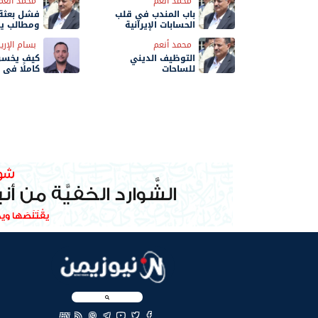
محمد أنعم
محمد أنعم
باب المندب في قلب
فشل بعثة 
الحسابات الإيرانية
ومطالب يمن
ولايتها
محمد أنعم
بسام الإري
التوظيف الديني
كيف يخسر ا
للساحات
كاملًا في
EN