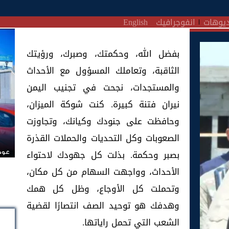
يوهات
انفوجرافيك
English
بفضل الله، وحكمتك، وصبرك، ورؤيتك
الثاقبة، وتعاملك المسؤول مع الأحداث
والمستجدات، نجحت في تجنيب اليمن
نيران فتنة كبيرة. كنت شوكة الميزان،
وحافظت على جنودك وكيانك، وتجاوزت
الصعوبات وكل التحديات والحملات القذرة
بصبر وحكمة. بذلت كل جهودك لاحتواء
عودة
الأحداث، وواجهت السهام من كل مكان،
وتحملت كل الأوجاع، وظل كل همك
وهدفك هو توحيد الصف انتصارًا لقضية
الشعب التي تحمل راياتها.