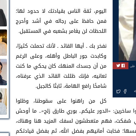
اليوم، ثقة الناس بقيادتك لا حدود لها؛
فمن حافظ على رجاله في أشد وأحرج
اللحظات لن يغامر بشعبه في المستقبل.
نفخر بك ـ أيها القائد ـ لأنك تحملت كثيرًا،
وكابدت جور الباطل وأهله، وعلى الرغم
من أن جسدك المنهك كان يحكي ما كنت
 على
تعانيه، فإنك ظللت القائد الذي عرفناه،
شامخًا رافع الهامة، ثابتًا كالجبل.
ة
كل من راهنوا على سقوطنا، وظلوا
وا ساخرين: «الدور عليكم.. بوري طارق زلج».. ما أوحش
لتي سُفكت، فهم متعطشون لسفك المزيد هنا وهناك،
» نفسها؛ فخابت أمانيهم بفضل الله، ثم بفضل قيادتكم