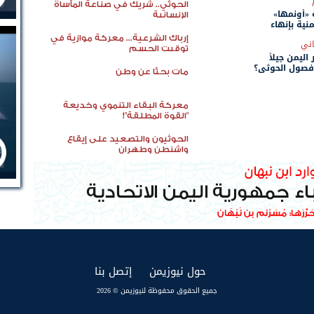
الحوثي.. شريك في صناعة المأساة
«أونمها»
الإنسانية
ية بإنهاء
إرباك الشرعية... معركة موازية في
اني
توقيت الحسم
ليمن جيلاً
 فصول الحوثي؟
مات بحثًا عن وطن
معركة البقاء التنموي وخديعة
"القوة المطلقة"!
الحوثيون والتصعيد على إيقاع
واشنطن وطهران
(current)
(current)
حول نيوزيمن
إتصل بنا
جميع الحقوق محفوظة لنيوزيمن © 2026