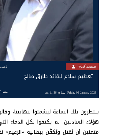
محمد أنعم
تابعنى
‏تعظيم سلام للقائد طارق صالح
مشارك
Friday 09 January 2026 الساعة 11:36 am
ينتظرون تلك الساعة ليشمتوا بنهايتنا، وقال
هؤلاء الساديين! لم يكتفوا بكل الدماء ا
متمنين أن نُقتل ونُكفَّن ببطانية «الزعيم