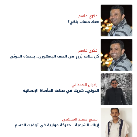
فكري قاسم
معك حساب بنكي؟
فكري قاسم
كل خلاف يُزرع في الصف الجمهوري.. يحصده الحوثي
رضوان الهمداني
الحوثي.. شريك في صناعة المأساة الإنسانية
مطيع سعيد المخلافي
إرباك الشرعية... معركة موازية في توقيت الحسم