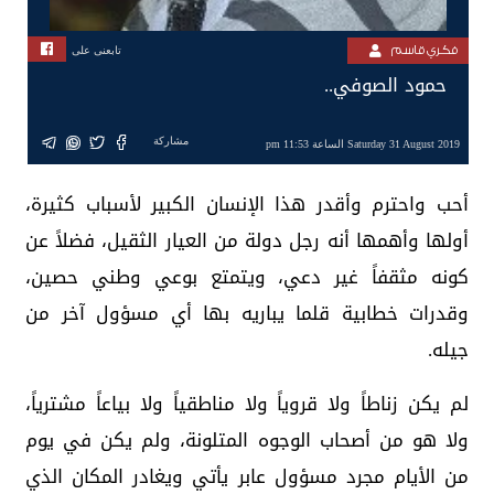
فكري قاسم
تابعنى على
حمود الصوفي..
مشاركة
Saturday 31 August 2019 الساعة 11:53 pm
أحب واحترم وأقدر هذا الإنسان الكبير لأسباب كثيرة،
أولها وأهمها أنه رجل دولة من العيار الثقيل، فضلاً عن
كونه مثقفاً غير دعي، ويتمتع بوعي وطني حصين،
وقدرات خطابية قلما يباريه بها أي مسؤول آخر من
جيله.
لم يكن زناطاً ولا قروياً ولا مناطقياً ولا بياعاً مشترياً،
ولا هو من أصحاب الوجوه المتلونة، ولم يكن في يوم
من الأيام مجرد مسؤول عابر يأتي ويغادر المكان الذي