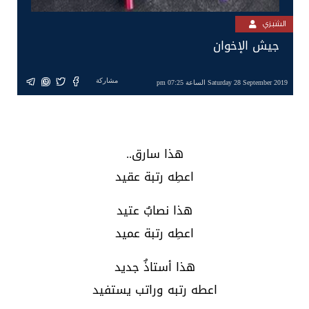
الشَبزي
جيش الإخوان
مشاركة
Saturday 28 September 2019 الساعة 07:25 pm
هذا سارق..
اعطِه رتبة عقيد
هذا نصابٌ عتيد
اعطِه رتبة عميد
هذا أستاذٌ جديد
اعطه رتبه وراتب يستفيد