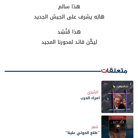
هذا سالم
هاتِه يشرف على الجيش الجديد
هذا مُنْشِد
ليكُن قائد لمحورنا المجيد
متعلقات
الشَبزي
أمراء الحرب
شعر
"طلع الحوثي علينا"