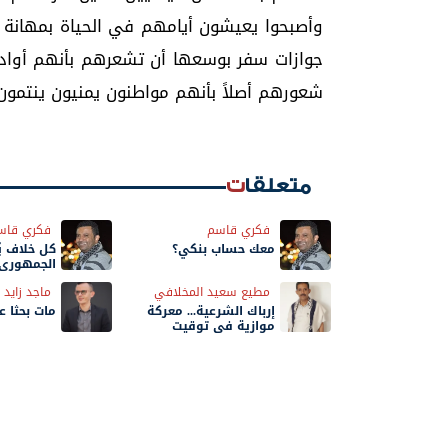
وأصبحوا يعيشون أيامهم في الحياة بمهانة و
جوازات سفر بوسعها أن تشعرهم بأنهم أوادم
شعورهم أصلاً بأنهم مواطنون يمنيون ينتمون
متعلقات
فكري قاسم
فكري قاس
معك حساب بنكي؟
كل خلاف ي
الجمهوري.
الحوثي
مطيع سعيد المخلافي
ماجد زايد
إرباك الشرعية... معركة
مات بحثًا 
موازية في توقيت
الحسم