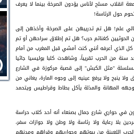
انقلاب مسلح لأناس يؤدون الصرخة بينما لا يعرف
تحوم حول الرئاسة!
مالي علم! هل تم تدريبهن على الصرخة وأخذهن إلى
ن الحوثيين كغنائم حرب؟ هل تم إطلاق سراحهن أو تم
 كل الذي أعرفه أنني كنت أمشي قبل المغرب من أمام
سنة من الحرب تقريباً، وشاهدت كلبا بوليسيا جاثيا
 بسلسلة "مثل الكبش" إلى قصبة مركوزة في الشارع
ق ولا ينبح ولا يرفع عينيه إلى وجوه المارة، يعاني من
 وجهه المهانة والمذلة يأكل بطاط وقراطيس ويتحمد
ن في حواري شارع جمال بصنعاء أنه أحد كلاب حراسة
ين بلا رعاية ولا رئاسة ولا وطن ولا جوازات سفر،
لحرب اللعينة من بيوتهم وحواريهم وقراهم ومدنهم