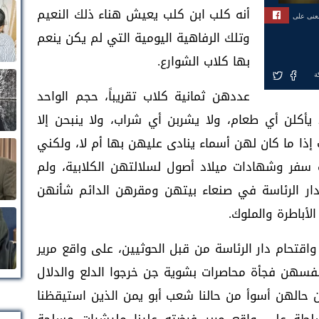
أنه كلب ابن كلب يعيش هناء ذلك النعيم
بعنى على
وتلك الرفاهية اليومية التي لم يكن ينعم
بها كلاب الشوارع.
ة
عددهن ثمانية كلاب تقريباً، حجم الواحد
أكلن أي طعام، ولا يشربن أي شراب، ولا ينبحن إلا
 إذا ما كان لهن أسماء ينادى عليهن بها أم لا، ولكني
 سفر وشهادات ميلاد أصول لسلالتهن الكلابية، ولم
ار الرئاسة في صنعاء بيتهن ومقرهن الدائم شأنهن
أباطرة والملوك.
اقتحام دار الرئاسة من قبل الحوثيين، على واقع مرير
فسهن فجأة محاصرات بشوية جن خرجوا الدلع والدلال
ن حالهن أسوأ من حالنا شعب أبو يمن الذين استيقظنا