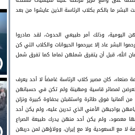
لسلطة على واقع مرير فرضته علينا مليشيات مسلحة
 البشر ما بالكم بكلاب الرئاسة الذين عايشوا من بعد
هن اليومية، وذلك أمر طبيعي الحدوث، لقد صادروا
وا البشر عاد إلا عيرحموا الحيوانات والكلاب التي كن
مان الله، قبل أن يتفرق شملهن تماما كما تفرق شمل
ة صنعاء، كان مصير كلاب الرئاسة غامضاً لا أحد يعرف
تعرضن لمصائر قاسية ومهينة ولم تكن في حسبانهن
 من ألمانيا فوق طائرة واستقبلن بحفاوة كبيرة ونزلن
امهن بواجبهن الأمني الذي تدربن عليه، ولم يكن أحد
الها معصود، ولم يكن أحد منهن يدرك طبيعة الصراع
 لا مع السعودية ولا مع إيران، وولاؤهن لمن دربهن