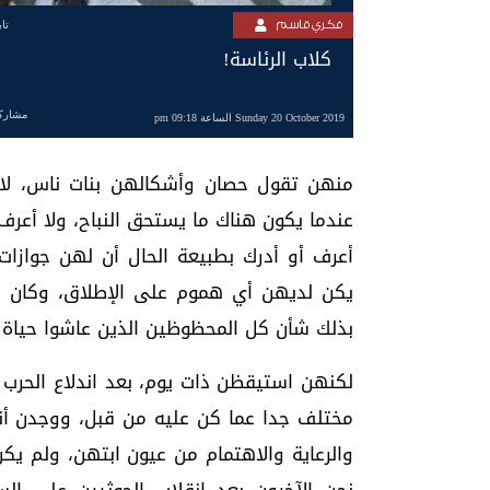
فكري قاسم
تا
كلاب الرئاسة!
مشارك
Sunday 20 October 2019 الساعة 09:18 pm
منهن تقول حصان وأشكالهن بنات ناس، لا ي
عندما يكون هناك ما يستحق النباح، ولا أعرف
أعرف أو أدرك بطبيعة الحال أن لهن جوازات
يكن لديهن أي هموم على الإطلاق، وكان د
بذلك شأن كل المحظوظين الذين عاشوا حياة ال
لكنهن استيقظن ذات يوم، بعد اندلاع الحرب و
مختلف جدا عما كن عليه من قبل، ووجدن أن
والرعاية والاهتمام من عيون ابتهن، ولم يك