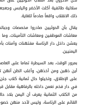
نحن الآخرون بعد انقلاب الحوثيين على ا
سلالية طائفية أكلت الأخضر واليابس وجعجعت
ذلك الانقلاب واقعاً صادماً للغاية.
يقال بأن الحوثيين صادروا مخصصات وجبات
معاشات الموظفين ومعاشات التأمينات، وما رحم
يعشن داخل دار الرئاسة مفتهنات وآمنات بأ
اليمنيين.
بمرور الوقت، بعد السيطرة تماما على العاصم
أين ذهبن ومن أخذهن، وأغلب الظن أنهن 
على الإطلاق، وتخيلوا حال ثمانية كلاب جئن
في دار فخم نعمن داخله بالرفاهية مقابل قي
من الكلاب الثمانية يعرف أن اليمن بلاد ح
القائم على الرئاسة، وليس لأحد منهن خصومة