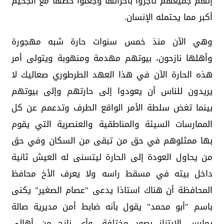
إنهم جميعهم تاجروا بأحزانها وجعلوا حظها مع الجحيم
أكبر مما يحتمله الإنسان.
وهي الآن منذ خمس سنوات حارة شبه مهجورة
وأهلها نازحون، بيوتهم مهدمة ومنهوبة ويتولى أمر
هذه الحارة الآن في هذا العهد الطرطوري صعاليك لا
يريدون للناس أن يعودوا إلى حارتهم وإلى بيوتهم
بينما تغض سلطة الأمر الواقع الطرف وتدعمم عن كل
الممارسات السيئة والمناطقية والعنصرية التي يقوم
بها ممثلوهم في حق من تبقى من السكان وفي حق
من يحاول العودة إلى الحارة ليتسنى له العيش ثانية
داخل بيته في مسقط راسه ولا يعرف الأخ محافظ
المحافظة أن هناك استاذا يدعى "عصام الصغير" يكنى
باسم "أبو محمد" يقول بأنه ضابط أمن مديرية صالة
يمارس الابتزاز بصور مختلفة، وأي نازح من أهالي