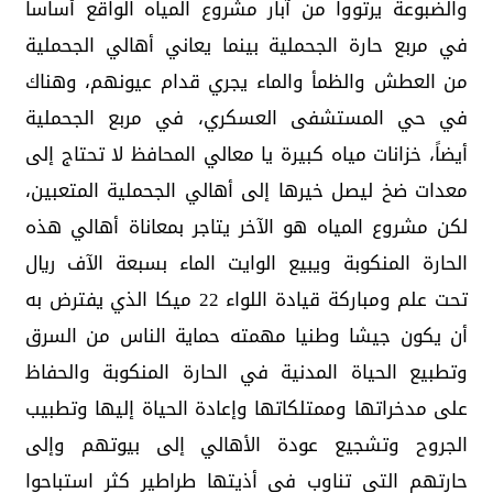
والضبوعة يرتووا من آبار مشروع المياه الواقع أساسا
في مربع حارة الجحملية بينما يعاني أهالي الجحملية
من العطش والظمأ والماء يجري قدام عيونهم، وهناك
في حي المستشفى العسكري، في مربع الجحملية
أيضاً، خزانات مياه كبيرة يا معالي المحافظ لا تحتاج إلى
معدات ضخ ليصل خيرها إلى أهالي الجحملية المتعبين،
لكن مشروع المياه هو الآخر يتاجر بمعاناة أهالي هذه
الحارة المنكوبة ويبيع الوايت الماء بسبعة الآف ريال
تحت علم ومباركة قيادة اللواء 22 ميكا الذي يفترض به
أن يكون جيشا وطنيا مهمته حماية الناس من السرق
وتطبيع الحياة المدنية في الحارة المنكوبة والحفاظ
على مدخراتها وممتلكاتها وإعادة الحياة إليها وتطبيب
الجروح وتشجيع عودة الأهالي إلى بيوتهم وإلى
حارتهم التي تناوب في أذيتها طراطير كثر استباحوا