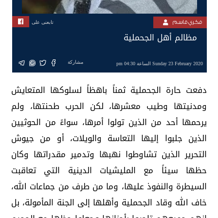
فكري قاسم
تابعنى على
مظالم أهل الجحملية
مشاركة
Sunday 23 February 2020 الساعة 04:30 pm
دفعت حارة الجحملية ثمناً باهظاً لسلوكها المتعايش
ومدنيتها وطيب معشرها، لكن الحرب طحنتها، ولم
يرحمها أحد من الذين تولوا أمرها، سواءً من الحوثيين
الذين جلبوا إليها التعاسة والويلات، أو من جيوش
التحرير الذين تشاوطوا نهبها وتدمير مقدراتها وكان
حظها سيئاً مع المليشيات الدينية التي تعاقبت
السيطرة والنفوذ عليها، وما من طرف من جماعات الله،
خاف الله وقاد الجحملية وأهلها إلى الجنة المأمولة، بل