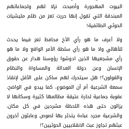
البيوت المهجورة وأصبحت نزلا لهم ولجماعاتهم
المبندقة التي تقول إنها حررت تعز من ظلم مليشيات
الحوثي الطائفية!
ولا أعرف ما هو رأي الأخ محافظ تعز فيما يحدث
للأهالي ولا ما هو رأي سلطة الأمر الواقع ولا ما هو
رأي مشجعيها الذين ادوشوا رؤوسنا هدار عن حقوق
الإنسان وعن دولة العدالة والمساواة والنظام
والقولون؟! هل سيتحرك لهم ساكن على الأقل لإنقاذ
سمعة الشرعية أم أن الموضوع، كما يبدو في الواضح،
عقوبة جماعية لحارة عتيقة مظالمها كثيرة وسكانها لا
يزالون حتى هذه اللحظة مشردين في كل مكان،
والشرعية مجرد عباءة يتدثر بها لصوص وعابثون آخرون
عبثهم تجاوز عبث الانقلابيين الحوثيين؟!