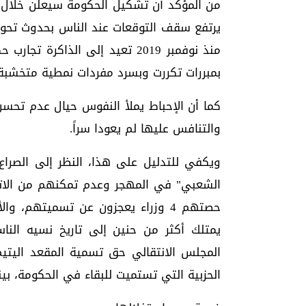
من المؤكد أن تشكيل الحكومة سيعلن خلال س
يرتفع سقف التوقعات عند الناس بحدوث تحول 
منذ نوفمبر 2019 تعيد إلى الذا
بمبررات تكررت وبسرد مفردات نمطية متخشبة
كما أن الإحباط يملأ النفوس حيال عدم تحسن ا
والتنافس عليها لم يعودا سراً.
ويكفي للتدليل على هذا، النظر إلى الصراع ا
الشعبي" في المهجر وعدم تمكنهم من الات
حصتهم 4 وزراء يعجزون عن تسميتهم، 
يمتلك أكثر من حنين إلى تاريخ نسيه النا
المجلس الانتقالي حق تسمية المقعد اليتي
الحزبية التي تستميت للبقاء في الحكومة، بي