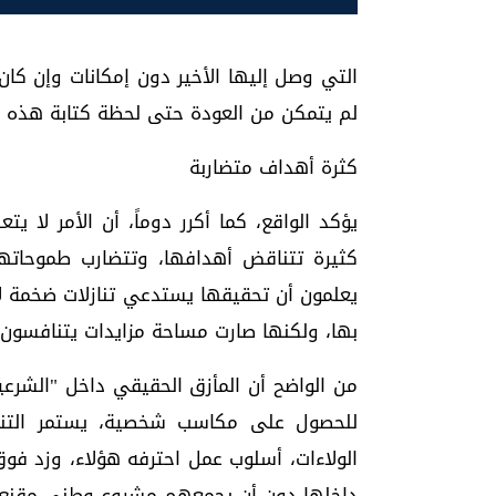
التي وصل إليها الأخير دون إمكانات وإن كا
لم يتمكن من العودة حتى لحظة كتابة هذه ا
كثرة أهداف متضاربة
يؤكد الواقع، كما أكرر دوماً، أن الأمر لا ي
كثيرة تتناقض أهدافها، وتتضارب طموحاتها
يعلمون أن تحقيقها يستدعي تنازلات ضخمة ل
بها، ولكنها صارت مساحة مزايدات يتنافسون د
من الواضح أن المأزق الحقيقي داخل "الشرعي
للحصول على مكاسب شخصية، يستمر التناحر
الولاءات، أسلوب عمل احترفه هؤلاء، وزد فوق
داخلها دون أن يجمعهم مشروع وطني مقنع 