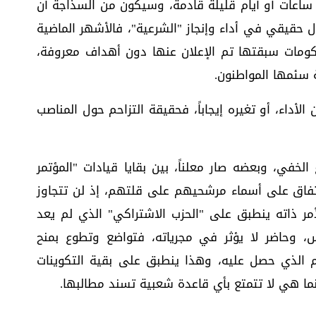
اعات أو أيام قليلة قادمة، وسيكون من السذاجة أن
حقيقي في أداء وإنجاز "الشرعية"، فالأشهر الماضية
كرة تجارب حكومات سبقتها تم الإعلان عنها دون أهداف معروفة،
 سئمها المواطنون.
لأداء، أو تغيره إيجاباً، فحقيقة التزاحم حول المناصب
لخفي، وبعضه صار معلناً، بين بقايا قيادات "المؤتمر
فاق على أسماء مرشحيهم على قلتهم، إذ لن تتجاوز
والأمر ذاته ينطبق على "الحزب الاشتراكي" الذي لم يعد
س، وحاضر لا يؤثر في مجرياته، فتواضع وتطوع بمنح
م الذي حصل عليه، وهذا ينطبق على بقية التكوينات
نما هي لا تتمتع بأي قاعدة شعبية تسند مطالبها.