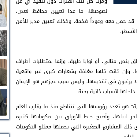
ومرَّت كل تلك الفترات دون تنفيذ أي من
نصوصها، ما عدا تعيين محافظ لعدن،
ن قد حمل معه وعوداً ضخمة، وكذلك تعيين مدير للأمن
لأسطر.
تعلق بنص مثالي، أو نوايا طيبة، وإنما بمتطلبات أطراف
، وإن كانت كلها مغلفة بشعارات كبرى غير واقعية
ا يرغبون في تقديمها، وليس سبب عجزهم هو الإيمان
اخلها لأسباب ذاتية بحتة.
ة" هو تعدد رؤوسها التي تتناطح منذ ما يقارب العام
 لنيلها، وأصبح خلط الأوراق بين مكوناتها كثيرة
 ذلك المشاريع الصغيرة التي يحملها ممثلو التكوينات
للناس.