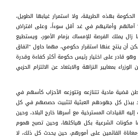
 الحكومة بهذه الطريقة، ولا استمرار غيابها الطويل،
" آمالهم وأمانيهم في غد أقل سوءاً، وعلى افتراض
 زال يملك الفرصة للإمساك بزمام الأمور، ويستطيع
مكن أن ينتج عنها استقرار حكومي، مهما حاول "اتفاق
، وهو قادر على اختيار رئيس حكومة أكثر كفاءة وقدرة
وزراء بمعايير النزاهة والابتعاد عن الالتزام الحزبي
طن قضية مادية تتنازعه وتتوزعه الأحزاب كأسهم في
 ببذل كل جهودهم العبثية لتثبيت حصصهم في كل
إليه القيادات المسترخية مع أسرها خارج البلاد، وحين
ها مكونات الشرعية بكل هياكلها، وحين تصبح هموم
عاناة القائمين على أمورهم، حين يحدث كل ذلك، لا