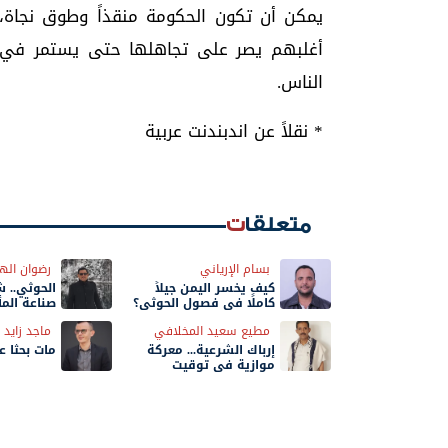
يمكن أن تكون الحكومة منقذاً وطوق نجاة، 
أغلبهم يصر على تجاهلها حتى يستمر في 
الناس.
* نقلاً عن اندبندنت عربية
متعلقات
بسام الإرياني
رضوان اله
كيف يخسر اليمن جيلاً
الحوثي.. 
كاملًا في فصول الحوثي؟
صناعة المأ
مطيع سعيد المخلافي
ماجد زايد
إرباك الشرعية... معركة
مات بحثًا 
موازية في توقيت
الحسم