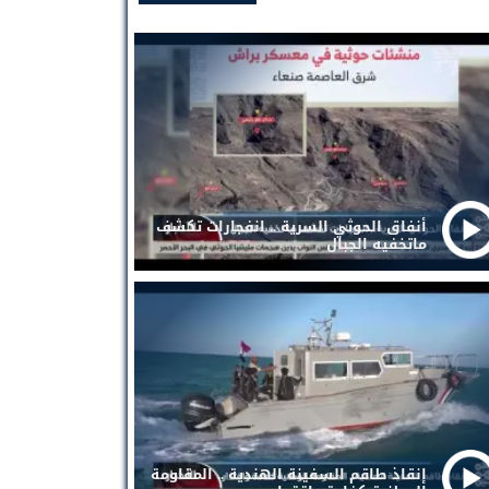
أنفاق الحوثي السرية .. انفجارات تكشف
ماتخفيه الجبال
إنقاذ طاقم السفينة الهندية .. المقاومة