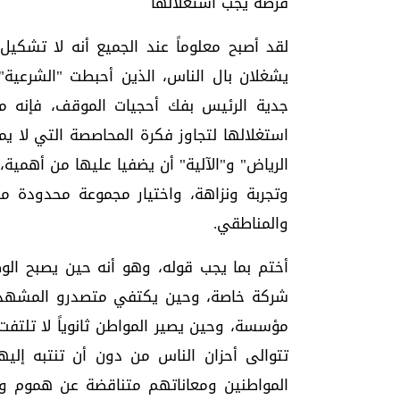
فرصة يجب استغلالها
لقد أصبح معلوماً عند الجميع أنه لا تشكيل
يشغلان بال الناس، الذين أحبطت "الشرعية
جدية الرئيس بفك أحجيات الموقف، فإنه ما
استغلالها لتجاوز فكرة المحاصصة التي لا ي
الرياض" و"الآلية" أن يضفيا عليها من أهمية
وتجربة ونزاهة، واختيار مجموعة محدودة من ال
والمناطقي.
أختم بما يجب قوله، وهو أنه حين يصبح الو
شركة خاصة، وحين يكتفي متصدرو المشهد
مؤسسة، وحين يصير المواطن ثانوياً لا تلتفت 
تتوالى أحزان الناس من دون أن تنتبه إلي
المواطنين ومعاناتهم متناقضة عن هموم وم