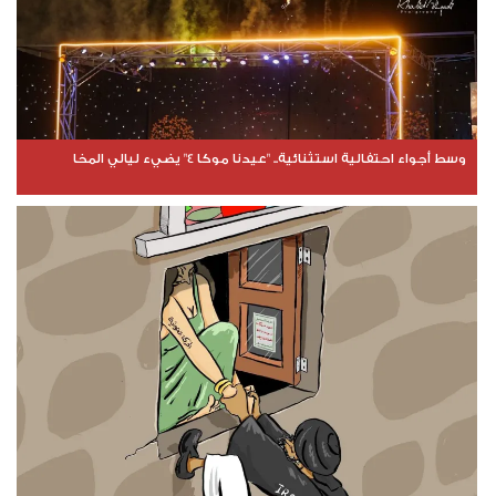
وسط أجواء احتفالية استثنائية.. "عيدنا موكا 4" يضيء ليالي المخا