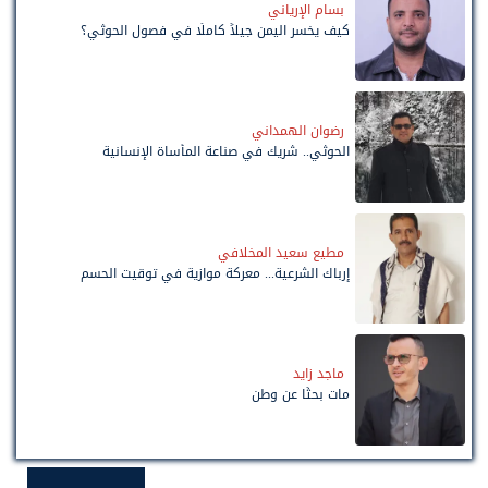
بسام الإرياني
كيف يخسر اليمن جيلاً كاملًا في فصول الحوثي؟
رضوان الهمداني
الحوثي.. شريك في صناعة المأساة الإنسانية
مطيع سعيد المخلافي
إرباك الشرعية... معركة موازية في توقيت الحسم
ماجد زايد
مات بحثًا عن وطن