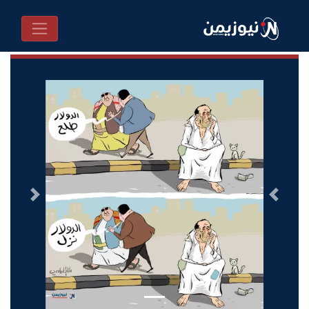
السابق
التالى