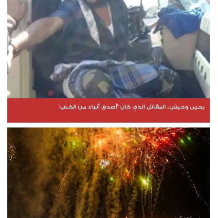
يحيى وحيش.. المقاتل الذي كان "أصدق أنباء من الكتب"