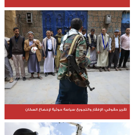
تقرير حقوقي: الإفقار والتجويع سياسة حوثية لإخضاع السكان