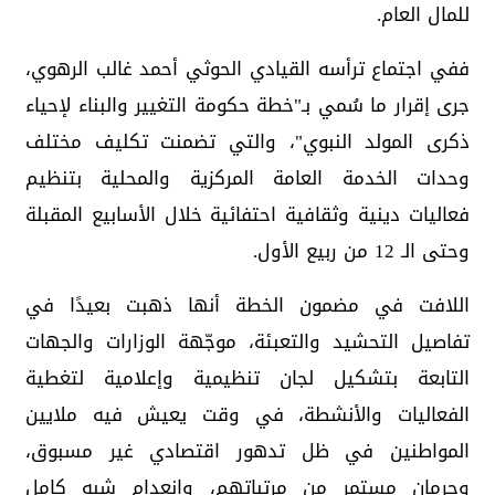
للمال العام.
ففي اجتماع ترأسه القيادي الحوثي أحمد غالب الرهوي،
جرى إقرار ما سُمي بـ"خطة حكومة التغيير والبناء لإحياء
ذكرى المولد النبوي"، والتي تضمنت تكليف مختلف
وحدات الخدمة العامة المركزية والمحلية بتنظيم
فعاليات دينية وثقافية احتفائية خلال الأسابيع المقبلة
وحتى الـ 12 من ربيع الأول.
اللافت في مضمون الخطة أنها ذهبت بعيدًا في
تفاصيل التحشيد والتعبئة، موجّهة الوزارات والجهات
التابعة بتشكيل لجان تنظيمية وإعلامية لتغطية
الفعاليات والأنشطة، في وقت يعيش فيه ملايين
المواطنين في ظل تدهور اقتصادي غير مسبوق،
وحرمان مستمر من مرتباتهم، وانعدام شبه كامل