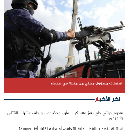
اختطاف مسؤول محلي من منزله في صنعاء
اخر الأخبار
هجوم حوثي دامٍ يهز معسكرات مأرب وحضرموت ويخلف عشرات القتلى
والجرحى
استئناف تصدير النفط.. بداية التعافي أم بداية اختبار أكثر صعوبة؟