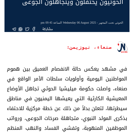
الحوثيون يحتفلون ويتجاهلون الجوعى
الحوثي تحت المجهر
- Wednesday 06 August 2025 الساعة 09:45 pm
مشاركة
صنعاء، نيوزيمن:
في مشهد يعكس حالة الانفصام العميق بين هموم
المواطنين اليومية وأولويات سلطات الأمر الواقع في
صنعاء، واصلت حكومة ميليشيا الحوثي تجاهل الأوضاع
المعيشية الكارثية التي يعيشها اليمنيون في مناطق
سيطرتها، لتعلن بدلاً من ذلك عن خطة مركزية للاحتفاء
بذكرى المولد النبوي، متجاهلة صرخات الجوعى، ورواتب
الموظفين المنهوبة، وتفشي الفساد والنهب المنظم