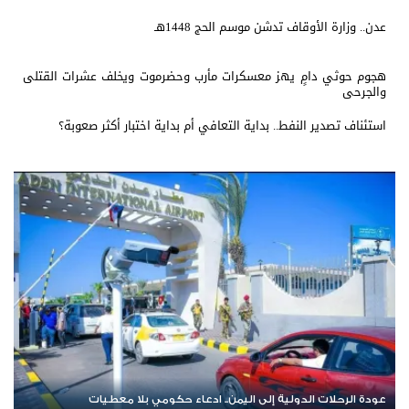
عدن.. وزارة الأوقاف تدشن موسم الحج 1448هـ
هجوم حوثي دامٍ يهز معسكرات مأرب وحضرموت ويخلف عشرات القتلى
والجرحى
استئناف تصدير النفط.. بداية التعافي أم بداية اختبار أكثر صعوبة؟
عودة الرحلات الدولية إلى اليمن.. ادعاء حكومي بلا معطيات