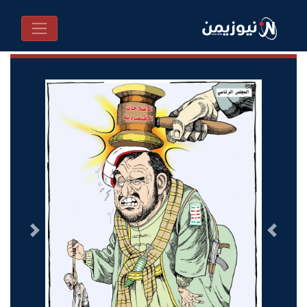
السابق
التالى