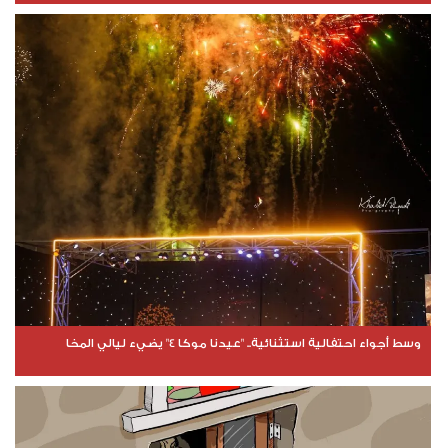
وسط أجواء احتفالية استثنائية.. "عيدنا موكا 4" يضيء ليالي المخا