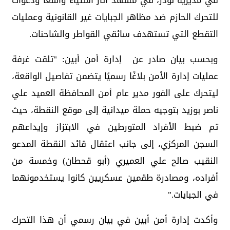
في مديرية لودر، في مشهد أثار استياءً واسعًا ودعوات
للتحرك الحازم ضد مظاهر الجبايات غير القانونية وعمليات
التقطع التي تستهدف سائقي القواطر والشاحنات.
وبحسب بيان صادر عن إدارة أمن أبين: "تلقت غرفة
عمليات إدارة الأمن بلاغًا رسميًا يتضمن تفاصيل الواقعة،
ليتحرك على الفور مدير عام أمن المحافظة العميد علي
ناصر بوزيد بتوجيه حملة ميدانية إلى موقع النقطة، حيث
تم ضبط الأفراد المتورطين في الابتزاز وإيداعهم
السجن المركزي، إلى جانب اعتقال قائد النقطة المدعو
النقيب صالح علي العميري (أبو قحطان) وخمسة من
أفراده، ومصادرة طقمين عسكريين كانوا يستخدمونهما
في الجبايات."
وأكدت إدارة أمن أبين في بيان رسمي أن هذا التحرك