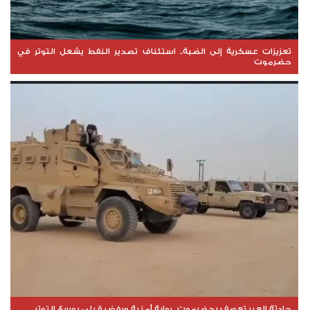
تعزيزات عسكرية إلى الضبة.. استئناف تصدير النفط يشعل التوتر في
حضرموت
حادثة العبر تعصف بحضرموت.. رواية أمنية ورفض قبلي يوسع التوتر