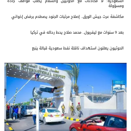
السعودية: لا محادثات مع الحوثيين والسلام يطلب مواقف جادة
ومسؤولة
مكاشفة عرت جيش الورق.. إصلاح مرتبات الجنود يصطدم برفض إخواني
بعد 9 سنوات مع ليفربول.. محمد صلاح يحط رحاله في تركيا
الحوثيون يعلنون استهداف ناقلة نفط سعودية قبالة ينبع