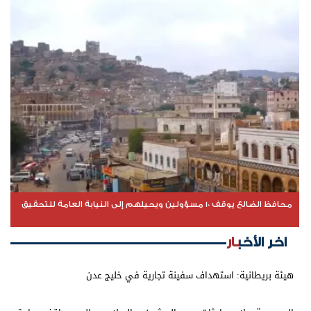
محافظ الضالع يوقف 10 مسؤولين ويحيلهم إلى النيابة العامة للتحقيق
اخر الأخبار
هيئة بريطانية: استهداف سفينة تجارية في خليج عدن