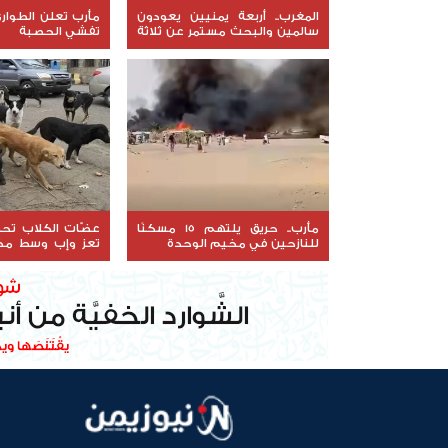
المغرب.. أربعة يمنيين يعودون
مأرب تعلن الطوار
سالمين والبحث مستمر عن ثلاثة
تفشي الحصبة
مفقودين
مأرب.. حريق يلتهم 15 مسكنًا
عضّات الكلاب تح
للنازحين في مخيم الوحدة
تعز وإب وسط مخ
الأمصال