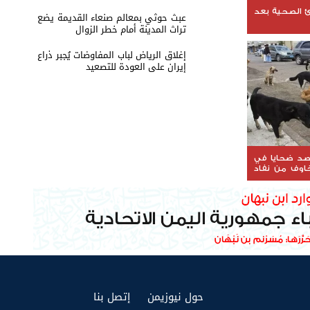
ئ الصحية بعد
عبث حوثي بمعالم صنعاء القديمة يضع
تراث المدينة أمام خطر الزوال
إغلاق الرياض لباب المفاوضات يُجبر ذراع
إيران على العودة للتصعيد
صد ضحايا في
اوف من نفاد
(current)
(current)
حول نيوزيمن
إتصل بنا