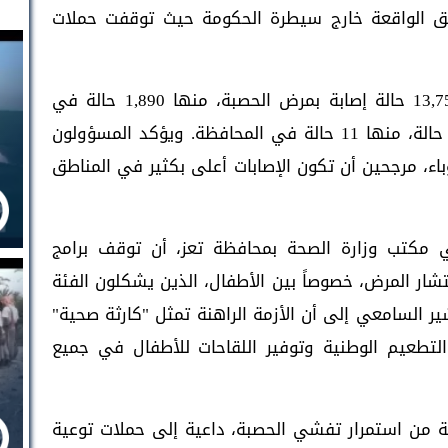
ق الواقعة خارج سيطرة الحكومة حيث توقفت حملات
وأعلنت وزارة الصحة في تعز عن تسجيل 13,752 حالة إصابة بمرض الحصبة، منها 1,890 حالة في
مدينة تعز نفسها، فيما بلغ عدد الوفيات 94 حالة، منها 11 حالة في المحافظة. ويؤكد المسؤولون
اء، مرجحين أن تكون الإصابات أعلى بكثير في المناطق
 مكتب وزارة الصحة بمحافظة تعز، أن توقف برامج
ار المرض، خصوصاً بين الأطفال، الذين يشكلون الفئة
ير السامعي إلى أن الأزمة الراهنة تمثل "كارثة صحية"
لتطعيم الوطنية وتوفير اللقاحات للأطفال في جميع
ة من استمرار تفشي الحصبة، داعية إلى حملات توعية