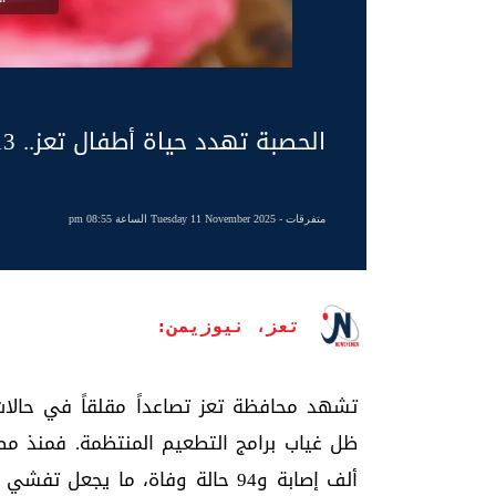
الحصبة تهدد حياة أطفال تعز.. 13 ألف إصابة و94 وفاة منذ مطلع العام
متفرقات
- Tuesday 11 November 2025 الساعة 08:55 pm
تعز، نيوزيمن:
تشهد محافظة تعز تصاعداً مقلقاً في حالات
ألف إصابة و94 حالة وفاة، ما ي