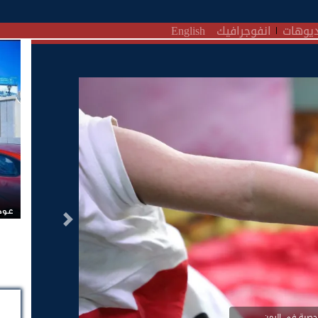
يوهات
انفوجرافيك
English
عودة
التالى
لحصبة في اليمن