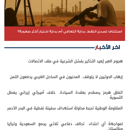
استئناف تصدير النفط.. بداية التعافي أم بداية اختبار أكثر صعوبة؟
اخر الأخبار
هجوم العبر يُعيد التذكير بفشل الشرعية في ملف الاتصالات
إرهاب الحوثيين لا يتوقف.. المدنيون في الساحل الغربي يدفعون الثمن
اتفاق هرمز يصطدم بعقدة السيادة.. خلاف أميركي إيراني يعطل
التسوية
المقاومة الوطنية تحبط محاولة استهداف سفينة نفطية في البحر الأحمر
لمواجهة أي اعتداء.. تحالف دفاعي ثلاثي يجمع السعودية وتركيا
وباكستان