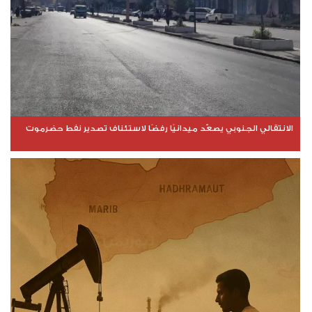
الانتقالي الجنوبي يصعّد ميدانيًا رفضًا لاستئناف تصدير نفط حضرموت