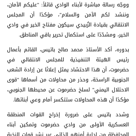
ووجّه رسالة مباشرة لأبناء الوادي قائلاً: "عليكم الأمان،
وننشد لكم الأمن والسلام"، مؤكدًا أن المجلس
الانتقالي بقيادة الزُبيدي سيكون مفتاح الخير في وادي
الخير، ومشدّدًا على استكمال تحرير باقي المناطق.
بدوره، أكد الأستاذ محمد صالح باتيس، القائم بأعمال
رئيس الهيئة التنفيذية للمجلس الانتقالي في
حضرموت، أن هذا الاحتشاد يمثل إعلانًا عن إرادة الشعب
الجنوبية الراسخة، وحذر من محاولات من أسماها "قوى
الاحتلال اليمني" لسلخ حضرموت عن محيطها الجنوبي،
مؤكدًا أن هذه المحاولات ستتكسر أمام وعي أبنائها.
وشدد باتيس على ضرورة إخراج القوات المنطقة
العسكرية الأولى من وادي حضرموت وتمكين أبناء
المحافظة من إدارة أمنهم الذاتي عبر نشر قوات النخبة