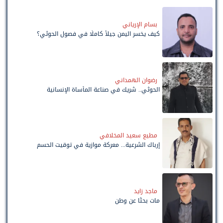
بسام الإرياني
كيف يخسر اليمن جيلاً كاملًا في فصول الحوثي؟
رضوان الهمداني
الحوثي.. شريك في صناعة المأساة الإنسانية
مطيع سعيد المخلافي
إرباك الشرعية... معركة موازية في توقيت الحسم
ماجد زايد
مات بحثًا عن وطن