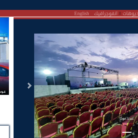
يوهات
انفوجرافيك
English
التالى
عودة
عيدنا موكا