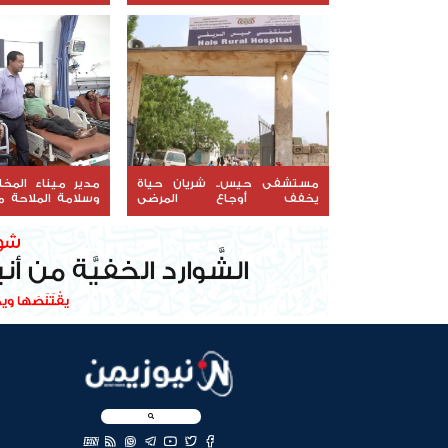
إحراق قواربهم
مستشفى حيس.. شريان حياة
مدير ميناء المخا
يخفف أوجاع المرضى
وسلامة الملاحة 
والمحرومين
مشتركة
EN