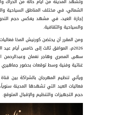
وتشهد المدينة من أيام حالة من الحراك وا
الشمالي، في مختلف المناطق السياحية والمت
إجازة العيد، في مشهد يعكس حجم التحول
والسياحية والثقافية.
2026م، الموافق ثالث إلى خامس أيام عيد 
سهى المصري وهاجر نعمان وعبدالرحمن ال
غنائية وفنية وسط توقعات بحضور جماهيري 
ويأتي تنظيم المهرجان بالشراكة بين قنا
فعاليات العيد التي تشهدها المدينة سنوياً،
حجم التجهيزات والتنظيم والإقبال المتوقع.