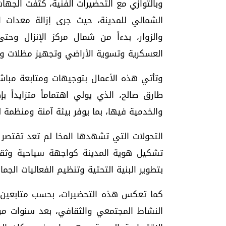
وبالتوازي مع التحضيرات الفنية، كثفت الجها
الشمالي للمدينة، حيث جرى إزالة معدات ا
والزوار، بدءاً من شمال مركز الإنزال وح
العسكرية وتسوية الأراضي وتجهيز مظلات و
وتأتي هذه الأعمال بتوجيهات ومتابعة مباش
طارق صالح، الذي يولي اهتماماً متزايداً ب
والخدمية فيها، بما يوفر بيئة آمنة ومنظمة لق
التحولات التي تشهدها المخا لم تعد تقتصر 
تشكيل هوية المدينة كواجهة سياحية وثقاف
بتطوير البنية التحتية وتنظيم الفعاليات الجما
كما تعكس هذه التحضيرات، بحسب متابعين، تو
النشاط المجتمعي والثقافي، بعد سنوات من ا