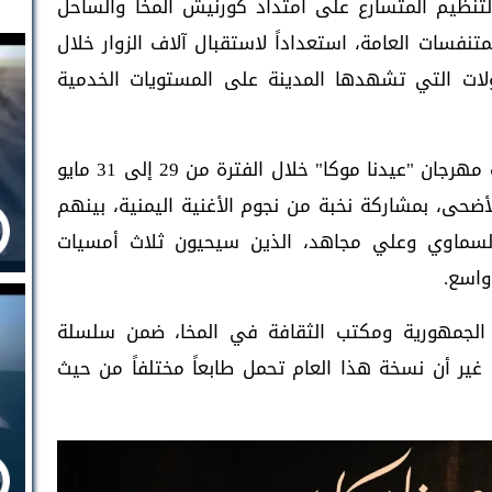
لتنظيم المتسارع على امتداد كورنيش المخا والساحل
نفسات العامة، استعداداً لاستقبال آلاف الزوار خلال
ات التي تشهدها المدينة على المستويات الخدمية
ومن المقرر أن يحتضن كورنيش المخا فعاليات مهرجان "عيدنا موكا" خلال الفترة من 29 إلى 31 مايو
الأضحى، بمشاركة نخبة من نجوم الأغنية اليمنية، بينهم
سماوي وعلي مجاهد، الذين سيحيون ثلاث أمسيات
واسع.
ة الجمهورية ومكتب الثقافة في المخا، ضمن سلسلة
 غير أن نسخة هذا العام تحمل طابعاً مختلفاً من حيث