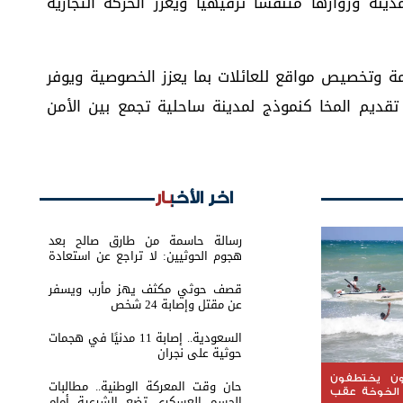
نة وزوارها متنفساً ترفيهياً ويعزز الحركة التجارية
امة وتخصيص مواقع للعائلات بما يعزز الخصوصية ويوفر
قديم المخا كنموذج لمدينة ساحلية تجمع بين الأمن
اخر الأخبار
رسالة حاسمة من طارق صالح بعد
هجوم الحوثيين: لا تراجع عن استعادة
الدولة
قصف حوثي مكثف يهز مأرب ويسفر
عن مقتل وإصابة 24 شخص
السعودية.. إصابة 11 مدنيًا في هجمات
حوثية على نجران
يون يختطفون
حان وقت المعركة الوطنية.. مطالبات
 الخوخة عقب
الحسم العسكري تضع الشرعية أمام