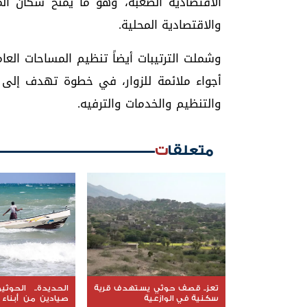
الاقتصادية الصعبة، وهو ما يمنح سكان المدي
والاقتصادية المحلية.
وشملت الترتيبات أيضاً تنظيم المساحات الع
أجواء ملائمة للزوار، في خطوة تهدف إلى ت
والتنظيم والخدمات والترفيه.
متعلقات
تعز.. قصف حوثي يستهدف قرية
الحديدة.. الحوث
سكنية في الوازعية
صيادين من أبناء