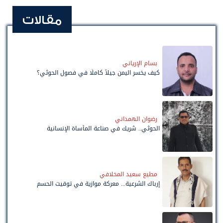
مقالات
بسام الإرياني
كيف يخسر اليمن جيلاً كاملًا في فصول الحوثي؟
رضوان الهمداني
الحوثي.. شريك في صناعة المأساة الإنسانية
مطيع سعيد المخلافي
إرباك الشرعية... معركة موازية في توقيت الحسم