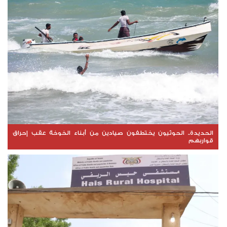
الحديدة.. الحوثيون يختطفون صيادين من أبناء الخوخة عقب إحراق
قواربهم