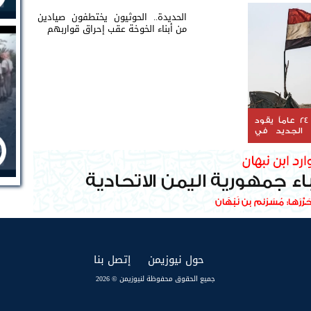
الحديدة.. الحوثيون يختطفون صيادين
من أبناء الخوخة عقب إحراق قواربهم
دبلوماسي بخبرة 24 عاماً يقود
ي الجديد في
(current)
(current)
حول نيوزيمن
إتصل بنا
جميع الحقوق محفوظة لنيوزيمن © 2026