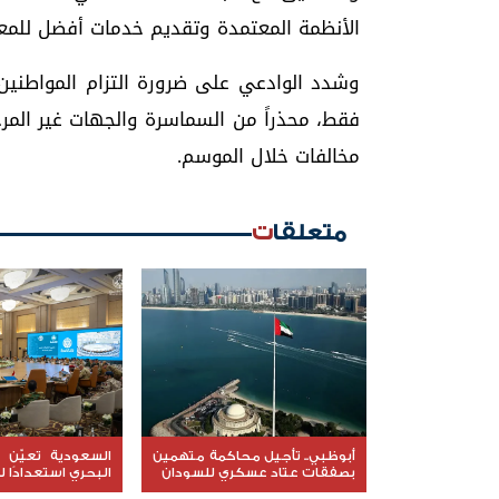
الأنظمة المعتمدة وتقديم خدمات أفضل للمعت
وشدد الوادعي على ضرورة التزام المواطنين 
فقط، محذراً من السماسرة والجهات غير المرخ
مخالفات خلال الموسم.
متعلقات
أبوظبي.. تأجيل محاكمة متهمين
السعودية تعيّن ق
بصفقات عتاد عسكري للسودان
البحري استعدادًا ل