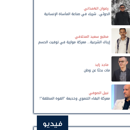
رضوان الهمداني
الحوثي.. شريك في صناعة المأساة الإنسانية
مطيع سعيد المخلافي
إرباك الشرعية... معركة موازية في توقيت الحسم
ماجد زايد
مات بحثًا عن وطن
نبيل الصوفي
معركة البقاء التنموي وخديعة "القوة المطلقة"!
فيديو