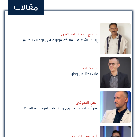
مقالات
مطيع سعيد المخلافي
إرباك الشرعية... معركة موازية في توقيت الحسم
ماجد زايد
مات بحثًا عن وطن
نبيل الصوفي
معركة البقاء التنموي وخديعة "القوة المطلقة"!
أدونيس الدخيني