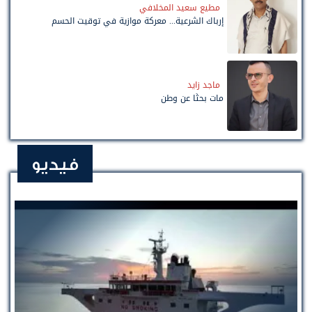
مطيع سعيد المخلافي
إرباك الشرعية... معركة موازية في توقيت الحسم
ماجد زايد
مات بحثًا عن وطن
فيديو