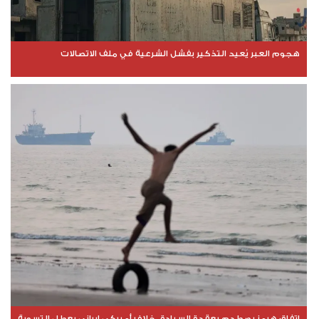
هجوم العبر يُعيد التذكير بفشل الشرعية في ملف الاتصالات
اتفاق هرمز يصطدم بعقدة السيادة.. خلاف أميركي إيراني يعطل التسوية