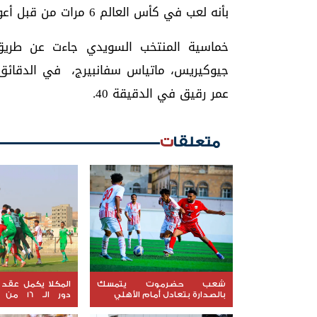
بأنه لعب في كأس العالم 6 مرات من قبل أعوام 1978 و1998 و2002 و2006 و2018 و2022.
خماسية المنتخب السويدي جاءت عن طريق: 
عمر رقيق في الدقيقة 40.
متعلقات
شعب حضرموت يتمسك
المكلا يكمل عقد 
بالصدارة بتعادل أمام الأهلي
دور الـ 
الجمهورية