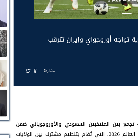
ية تواجه أوروجواي وإيران تترقب
مشاركة
جمع بين المنتخبين السعودي والأوروجوياني ضمن
منافسات المجموعة الثامنة من بطولة كأس العالم 2026، التي تُقام بتنظيم مشترك بين الولايات