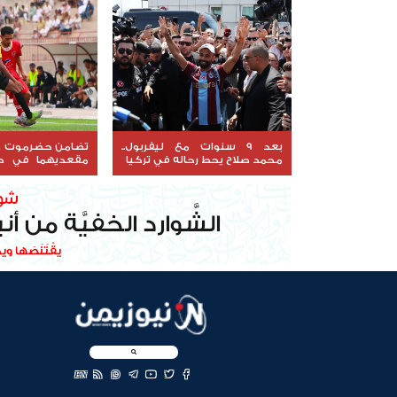
بعد 9 سنوات مع ليفربول..
تضامن حضرموت وا
محمد صلاح يحط رحاله في تركيا
الجمهورية
EN