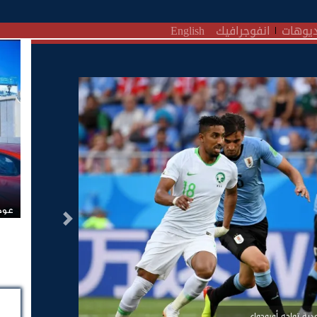
يوهات
انفوجرافيك
English
عودة
التالى
دية تواجه أوروجواي