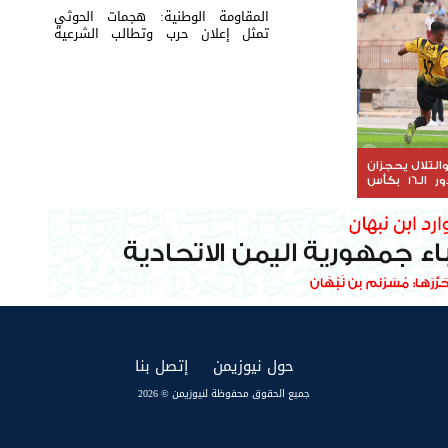
المقاومة الوطنية: هجمات الحوثي
تمثل إعلان حرب وتطالب الشرعية
بتحريك الجبهات
لتلال يحجزان
مقعديهما في دور الـ16 بكأس
(current)
(current)
حول نيوزيمن
إتصل بنا
جميع الحقوق محفوظة لنيوزيمن © 2026