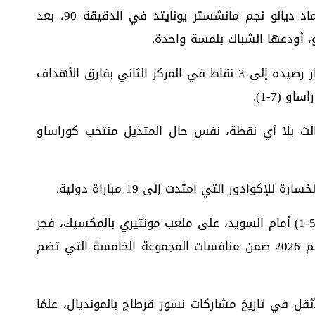
جاء هدف اللقاء الوحيد عن طريق البديل أماد ديالو نجم مانشستر يونايتد في الدقيقة 90، بعد
، أودعها الشباك بلمسة واحدة.
وبهذا الفوز الدرامي، رفع منتخب كوت ديفوار رصيده إلى 3 نقاط في المركز الثاني بفارق الأهداف
 (7-1).
ثالث بلا أي نقطة، نفس حال المتذيل منتخب كوراساو
وادور التي امتدت إلى 19 مباراة دولية.
وتلقى منتخب تونس خسارة مدوية بنتيجة (5-1) أمام السويد، على ملعب مونتيري بالمكسيك، فجر
اليوم الإثنين، في بداية مشواره بكأس العالم 2026 ضمن منافسات المجموعة الخامسة التي تضم
أثقل في تاريخ مشاركات نسور قرطاج بالمونديال، علمًا