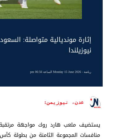
إثارة مونديالية متواصلة: السعود
نيوزيلندا
رياضة
- Monday 15 June 2026 الساعة 06:56 pm
عدن، نيوزيمن:
يستضيف ملعب هارد روك مواجهة مرتقبة ت