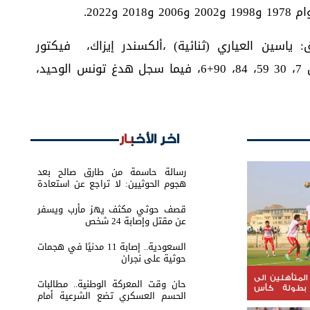
ياسين العياري (ثنائية) ،ألكسندر إيزاك، فيكتور
جيوكيريس، ماتياس سفانبيرج، في الدقائق 7، 30 59، 84، 90+6، فيما سجل هدغ تونس الوحيد،
اخر الأخبار
رسالة حاسمة من طارق صالح بعد
هجوم الحوثيين: لا تراجع عن استعادة
الدولة
قصف حوثي مكثف يهز مأرب ويسفر
عن مقتل وإصابة 24 شخص
السعودية.. إصابة 11 مدنيًا في هجمات
حوثية على نجران
المتأهلين الى
حان وقت المعركة الوطنية.. مطالبات
16 من بطولة كأس
الحسم العسكري تضع الشرعية أمام
اختبار القرار