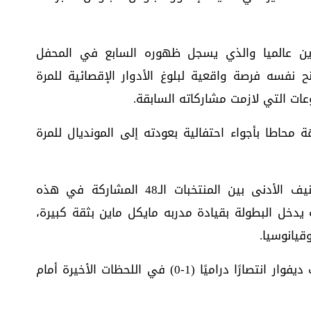
شرين عالميا والذي يسجل ظهوره السابع في المحفل
نح نفسه فرصة واقعية لبلوغ الأدوار الإقصائية للمرة
ات التي لازمت مشاركاته السابقة.
 محاطا بأجواء احتفالية بعودته إلى المونديال للمرة
ورغم أن منتخب نيوزيلندا يعد صاحب التصنيف الأدنى بين المنتخبات الـ48 المشاركة في هذه
مركز 85 عالميا، إلا أنه يدخل البطولة بقيادة مدربه مايكل ماين بثقة كبيرة،
يانوسيا.
وعلى صعيد نتائج الجولة الاولى، خطف كوت ديفوار انتصارًا دراميًا (1-0) في اللحظات الأخيرة أمام