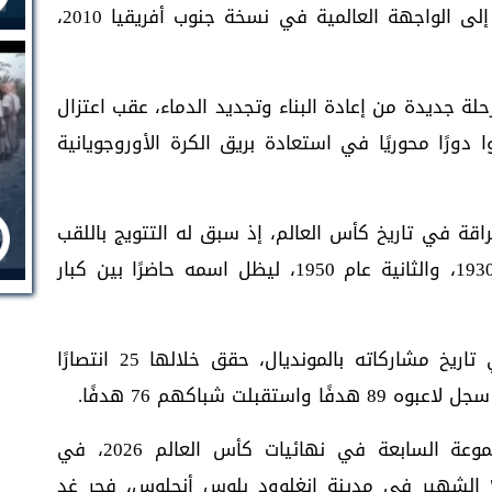
والخامسة على التوالي منذ عودتها القوية إلى الواجهة العالمية في نسخة جنوب أفريقيا 2010،
لة جديدة من إعادة البناء وتجديد الدماء، عقب اعتزال
 دورًا محوريًا في استعادة بريق الكرة الأوروجويانية
راقة في تاريخ كأس العالم، إذ سبق له التتويج باللقب
مرتين، الأولى في النسخة الافتتاحية عام 1930، والثانية عام 1950، ليظل اسمه حاضرًا بين كبار
وخاض المنتخب الأوروجوياني 59 مباراة في تاريخ مشاركاته بالمونديال، حقق خلالها 25 انتصارًا
يفتتح منتخبا إيران ونيوزيلندا مباريات المجموعة السابعة في نهائيات كأس العالم 2026، في
لشهير في مدينة إنغلوود بلوس أنجلوس، فجر غد