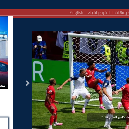
يوهات
انفوجرافيك
English
التالى
عودة
ء كاس العالم 2026