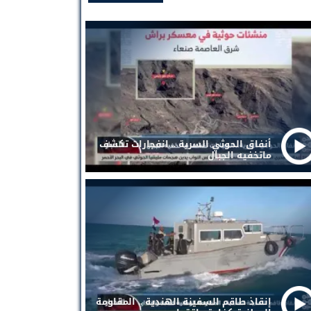
أنفاق الحوثي السرية .. انفجارات تكشف
ماتخفيه الجبال
إنقاذ طاقم السفينة الهندية .. المقاومة