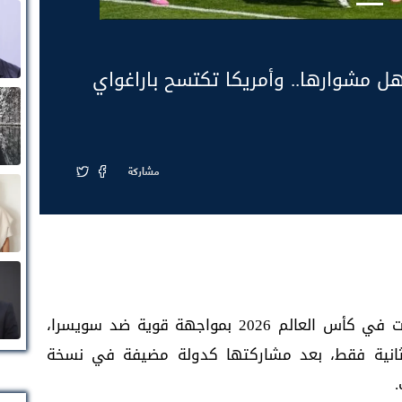
هل مشوارها.. وأمريكا تكتسح باراغواي
مشاركة
يستهل منتخب قطر مشواره بدور المجموعات في كأس العالم 2026 بمواجهة قوية ضد سويسرا،
لثانية فقط، بعد مشاركتها كدولة مضيفة في نسخة