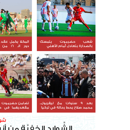
شعب حضرموت يتمسك
المكلا يكمل عقد 
بالصدارة بتعادل أمام الأهلي
دور الـ 
الجمهورية
بعد 9 سنوات مع ليفربول..
تضامن حضرموت وا
محمد صلاح يحط رحاله في تركيا
الجمهورية