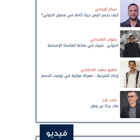
بسام الإرياني
كيف يخسر اليمن جيلاً كاملًا في فصول الحوثي؟
رضوان الهمداني
الحوثي.. شريك في صناعة المأساة الإنسانية
مطيع سعيد المخلافي
إرباك الشرعية... معركة موازية في توقيت الحسم
ماجد زايد
مات بحثًا عن وطن
فيديو