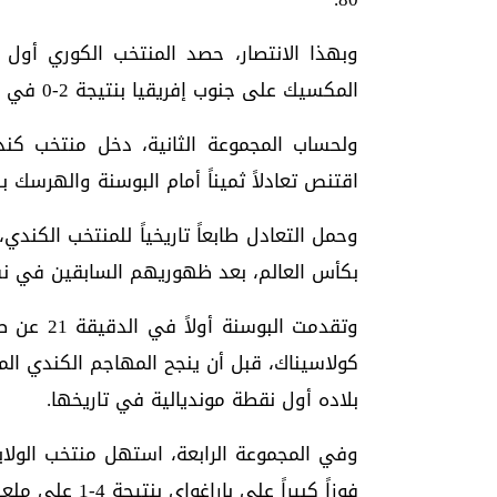
وبهذا الانتصار، حصد المنتخب الكوري أول
المكسيك على جنوب إفريقيا بنتيجة 2-0 في المباراة الافتتاحية.
ولحساب المجموعة الثانية، دخل منتخب كندا
اقتنص تعادلاً ثميناً أمام البوسنة والهرسك بنتيجة 1-1 في اللقاء الذي احتضنته مدي
وحمل التعادل طابعاً تاريخياً للمنتخب الكن
بكأس العالم، بعد ظهوريهم السابقين في نسختي 1986 و2022 دون تحقيق
وتقدمت ال
بلاده أول نقطة مونديالية في تاريخها.
وفي المجموعة الرابعة، استهل منتخب الولا
فوزاً كبيراً على باراغواي بنتيجة 4-1 على ملعب صوفي.