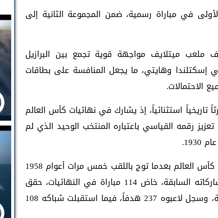
الأولى في مباراة رسمية، ضمن المجموعة الثانية إلى
ف ملعب ميتلايف مواجهة قوية تجمع بين البرازيل
خبي إسكتلندا وهايتي، ما يجعل المنافسة على بطاقات
ع الاحتمالات.
ً تاريخياً استثنائياً، إذ يشارك في نهائيات كأس العالم
 تعزيز رقمه القياسي باعتباره المنتخب الوحيد الذي لم
193.
ويُعد المنتخب البرازيلي الأكثر نجاحاً في تاريخ كأس العالم بعدما توج باللقب خمس مرات أعوام 1958
و1962 و1970 و1994 و2002. وعلى مدار مشاركاته السابقة، خاض 114 مباراة في النهائيات، حقق
خلالها 76 انتصاراً مقابل 19 تعادلاً و19 هزيمة، وسجل لاعبوه 237 هدفاً، فيما استقبلت شباكه 108