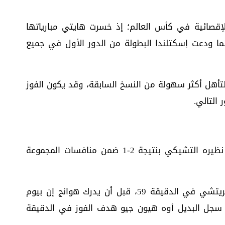
لإقصائية في كأس العالم؛ إذ خسرت هايتي مبارياتها
 في مشاركتها الوحيدة عام 1974، بينما ودعت إسكتلندا البطولة من الدور الأول في جميع
بطولة وإدخال دور الـ32 يجعل التأهل أكثر سهولة من النسخ السابقة، وقد يكون الفوز
 التالي.
حقق منتخب كوريا الجنوبية فوزاً مثيراً على نظيره التشيكي بنتيجة 2-1 ضمن منافسات المجموعة
وتقدم منتخب التشيك أولاً عبر لاديسلاف كريتشي في الدقيقة 59، قبل أن يدرك هوانج إن بيوم
 لكوريا الجنوبية في الدقيقة 67، ثم سجل البديل أوه هيون جيو هدف الفوز في الدقيقة