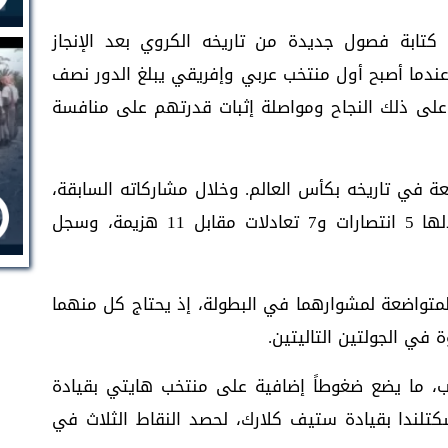
 كتابة فصول جديدة من تاريخه الكروي بعد الإنجاز
اريخي الذي حققه في كأس العالم 2022، عندما أصبح أول منتخب عربي وإفريقي يبلغ الدور نصف
 على ذلك النجاح ومواصلة إثبات قدرتهم على منافسة
ركة المغرب في نسخة 2026 السابعة في تاريخه بكأس العالم. وخلال مشاركاته السابقة،
خاض المنتخب المغربي 23 مباراة، حقق خلالها 5 انتصارات و7 تعادلات مقابل 11 هزيمة، وسجل
المتواضعة لمشوارهما في البطولة، إذ يحتاج كل منهما
في الجولتين التاليتين.
مغرب، ما يضع ضغوطاً إضافية على منتخب هايتي بقيادة
تلندا بقيادة ستيف كلارك، لحصد النقاط الثلاث في