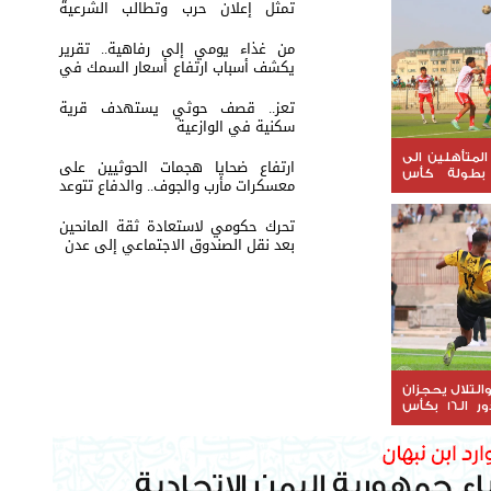
تمثل إعلان حرب وتطالب الشرعية
بتحريك الجبهات
من غذاء يومي إلى رفاهية.. تقرير
يكشف أسباب ارتفاع أسعار السمك في
عدن
تعز.. قصف حوثي يستهدف قرية
سكنية في الوازعية
المتأهلين الى
ارتفاع ضحايا هجمات الحوثيين على
16 من بطولة كأس
معسكرات مأرب والجوف.. والدفاع تتوعد
بالرد
تحرك حكومي لاستعادة ثقة المانحين
بعد نقل الصندوق الاجتماعي إلى عدن
لتلال يحجزان
مقعديهما في دور الـ16 بكأس