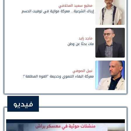
مطيع سعيد المخلافي
إرباك الشرعية... معركة موازية في توقيت الحسم
ماجد زايد
مات بحثًا عن وطن
نبيل الصوفي
معركة البقاء التنموي وخديعة "القوة المطلقة"!
فيديو