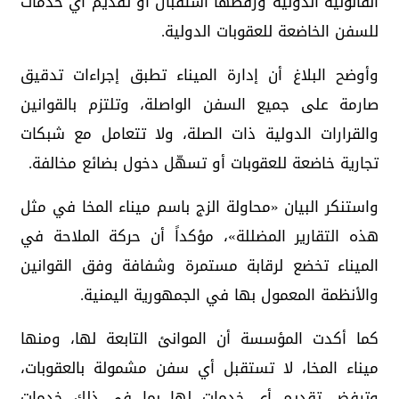
القانونية الدولية ورفضها استقبال أو تقديم أي خدمات
للسفن الخاضعة للعقوبات الدولية.
وأوضح البلاغ أن إدارة الميناء تطبق إجراءات تدقيق
صارمة على جميع السفن الواصلة، وتلتزم بالقوانين
والقرارات الدولية ذات الصلة، ولا تتعامل مع شبكات
تجارية خاضعة للعقوبات أو تسهّل دخول بضائع مخالفة.
واستنكر البيان «محاولة الزج باسم ميناء المخا في مثل
هذه التقارير المضللة»، مؤكداً أن حركة الملاحة في
الميناء تخضع لرقابة مستمرة وشفافة وفق القوانين
والأنظمة المعمول بها في الجمهورية اليمنية.
كما أكدت المؤسسة أن الموانئ التابعة لها، ومنها
ميناء المخا، لا تستقبل أي سفن مشمولة بالعقوبات،
وترفض تقديم أي خدمات لها بما في ذلك خدمات