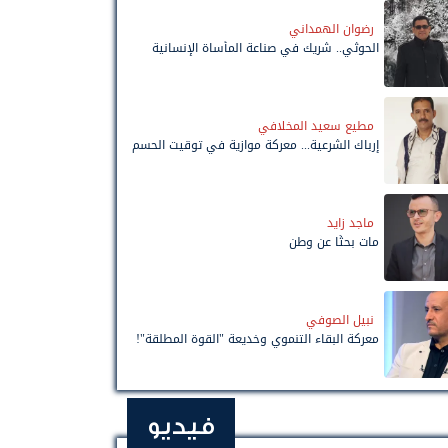
رضوان الهمداني
الحوثي.. شريك في صناعة المأساة الإنسانية
مطيع سعيد المخلافي
إرباك الشرعية... معركة موازية في توقيت الحسم
ماجد زايد
مات بحثًا عن وطن
نبيل الصوفي
معركة البقاء التنموي وخديعة "القوة المطلقة"!
فيديو