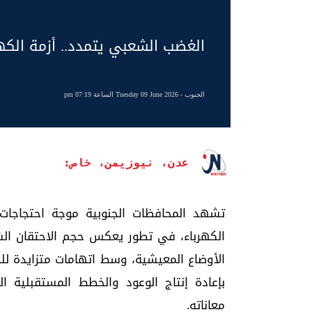
الغضب الشعبي يتمدد.. أزمة الك
الجنوب
- Tuesday 09 June 2026 الساعة 07:19 pm
عدن، نيوزيمن، خاص:
تشهد المحافظات الجنوبية موجة احتجاجات
الكهرباء، في تطور يعكس حجم الاحتقان الش
الأوضاع المعيشية، وسط اتهامات متزايدة للح
بإعادة إنتاج الوعود والخطط المستقبلية 
معاناته.