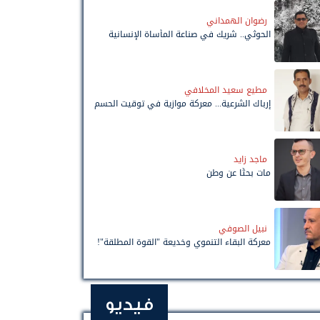
رضوان الهمداني
الحوثي.. شريك في صناعة المأساة الإنسانية
مطيع سعيد المخلافي
إرباك الشرعية... معركة موازية في توقيت الحسم
ماجد زايد
مات بحثًا عن وطن
نبيل الصوفي
معركة البقاء التنموي وخديعة "القوة المطلقة"!
فيديو