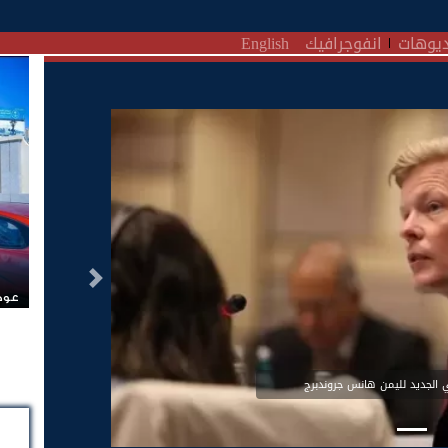
يوهات
انفوجرافيك
English
التالى
عودة
 الجديد لليمن هانس جروندبرج