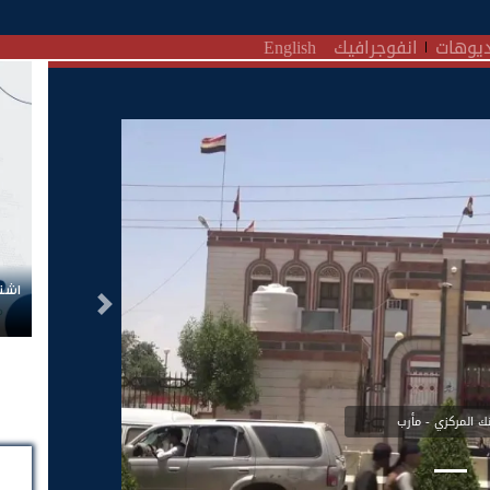
يوهات
انفوجرافيك
English
اشتر
التالى
نك المركزي - مأرب