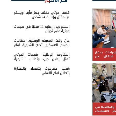
اخر الأخبار
قصف حوثي مكثف يهز مأرب ويسفر
عن مقتل وإصابة 24 شخص
السعودية.. إصابة 11 مدنيًا في هجمات
حوثية على نجران
حان وقت المعركة الوطنية.. مطالبات
الحسم العسكري تضع الشرعية أمام
اختبار القرار
يرادات يدفع
المقاومة الوطنية: هجمات الحوثي
لإنفاق عبر
تمثل إعلان حرب وتطالب الشرعية
بتحريك الجبهات
شعب حضرموت يتمسك بالصدارة
بتعادل أمام الأهلي
والمقاصة في
خر لاستكمال