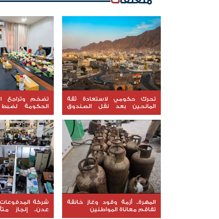
متعلقات
تحرك حكومي لاستعادة ثقة
تضخم وتراجع الإ
المانحين بعد نقل الصندوق
الحكومة لضبط ا
الاجتماعي إلى عدن
"السقوف المالية"
المهرة.. أزمة وقود وغاز خانقة
شركة المدفوعات 
تفاقم معاناة المواطنين
عدن.. إنجاز متأ
البنية المالية