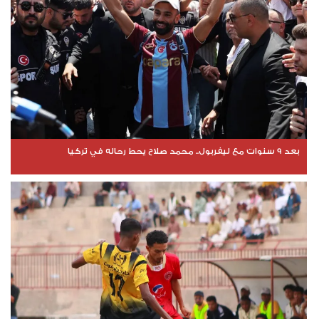
بعد 9 سنوات مع ليفربول.. محمد صلاح يحط رحاله في تركيا