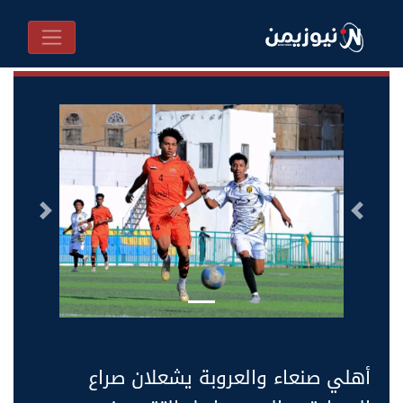
السابق
التالى
أهلي صنعاء والعروبة يشعلان صراع