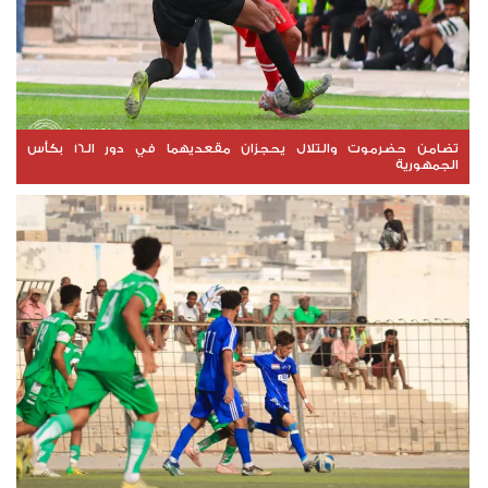
تضامن حضرموت والتلال يحجزان مقعديهما في دور الـ16 بكأس
الجمهورية