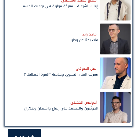
مطيع سعيد المخلافي
إرباك الشرعية... معركة موازية في توقيت الحسم
ماجد زايد
مات بحثًا عن وطن
نبيل الصوفي
معركة البقاء التنموي وخديعة "القوة المطلقة"!
أدونيس الدخيني
الحوثيون والتصعيد على إيقاع واشنطن وطهران