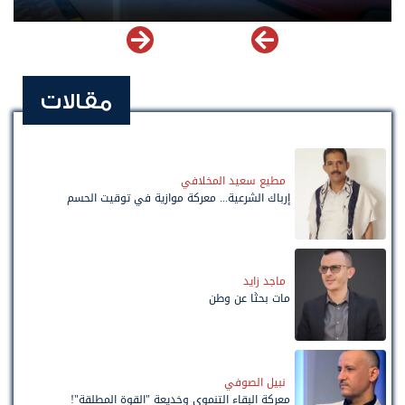
مقالات
مطيع سعيد المخلافي
إرباك الشرعية... معركة موازية في توقيت الحسم
ماجد زايد
مات بحثًا عن وطن
نبيل الصوفي
معركة البقاء التنموي وخديعة "القوة المطلقة"!