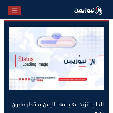
ألمانيا تزيد معوناتها لليمن بمقدار مليون
يورو