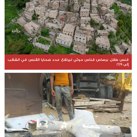
قنص طفل برصاص قناص حوثي ليرتفع عدد ضحايا القنص في الشقب
إلى 249