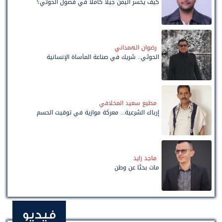
كيف يخسر اليمن جيلاً كاملًا في فصول الحوثي؟
رضوان الهمداني
الحوثي.. شريك في صناعة المأساة الإنسانية
مطيع سعيد المخلافي
إرباك الشرعية... معركة موازية في توقيت الحسم
ماجد زايد
مات بحثًا عن وطن
فيديو