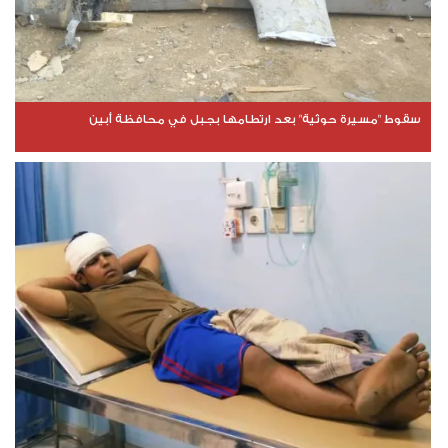
سقوط "مسيرة حوثية" بعد ارتطامها بجبل في محافظة أبين