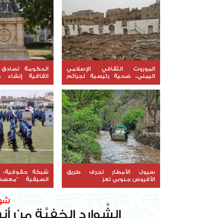
الموروث الثقافي الإسلامي
الحكومة تصادق 
اليمني.. ضحية رئيسية لجرائم
اتفاقية إنشاء م
الحوثي (تقرير رصد)
الخليجي ومشروعين
سيول الأمطار تجرف طريق
شبكة حقوقية: م
الأقروض جنوبي تعز
الصيفية "معسكر
لتجييش الأطفال طا