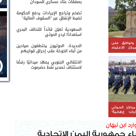
بصفقات عتاد عسكري للسودان
تضخم وتراجع الإيرادات يدفع الحكومة
لضبط الإنفاق عبر "السقوف المالية"
السعودية تعيّن قائداً للتحالف البحري
استعدادًا لردع الحوثي
وتوافق على
الحديدة.. الحوثيون يختطفون صيادين
ركز الاعتماد
من أبناء الخوخة عقب إحراق قواربهم
 للمياه
الانتقالي الجنوبي يصعّد ميدانيًا رفضًا
لاستئناف تصدير نفط حضرموت
راكز الحوثي
ات إرهابية"
ئفياً