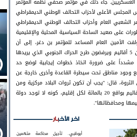
ادة العسكريين. جاء ذلك في مؤتمر صحفي نظمه المؤتمر
س المجلس الأعلى لأحزاب التحالف الوطني الديمقراطي
 الشعبي العام وأحزاب التحالف الوطني الديمقراطي
طورات على صعيد الساحة السياسية المحلية والإقليمية
لفت الأمين العام المساعد للمؤتمر بن دغر، إلى أن
مشروعهم لشكل الدولة القادمة اتحادية من 5 أقاليم ويرفضون طرح الحراك الجنوبي الذي يريدها
. مشدداً على ضرورة اتخاذ خطوات إيجابية لوضع حد
 مع وجود مناطق تحت سيطرة القاعدة وأخرى خارجة عن
ثروة، قال: "يجب أن تكون ثروات البلاد مركزية ومن
ثم سيتم توزيعها بشكل عادل على الـ5 الأقاليم بواقع 20 بالمائة لكل إقليم، كونه لا توجد دولة
يمها ومحافظاتها".
اخر الأخبار
أبوظبي.. تأجيل محاكمة متهمين