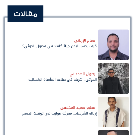
مقالات
بسام الإرياني
كيف يخسر اليمن جيلاً كاملًا في فصول الحوثي؟
رضوان الهمداني
الحوثي.. شريك في صناعة المأساة الإنسانية
مطيع سعيد المخلافي
إرباك الشرعية... معركة موازية في توقيت الحسم