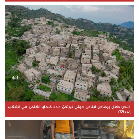
قنص طفل برصاص قناص حوثي ليرتفع عدد ضحايا القنص في الشقب
إلى 249