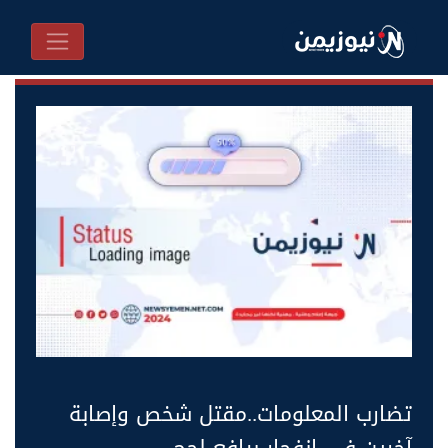
تضارب المعلومات..مقتل شخص وإصابة
آخرين في انفجار بيافع لحج