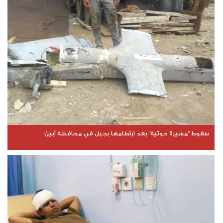
سقوط "مسيرة حوثية" بعد ارتطامها بجبل في محافظة أبين