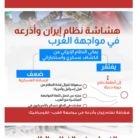
هشاشة نظام إيران وأذرعه في مواجهة الغرب- انفوجرافيك