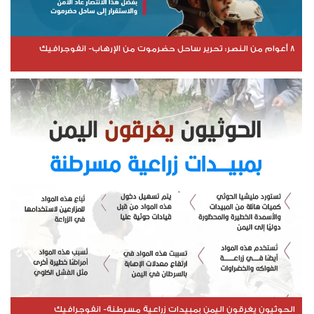
8 أعوام من النصر: تحرير ساحل حضرموت من الإرهاب- انفوجرافيك
الحوثيون يغرقون اليمن بمبيدات زراعية مسرطنة- انفوجرافيك