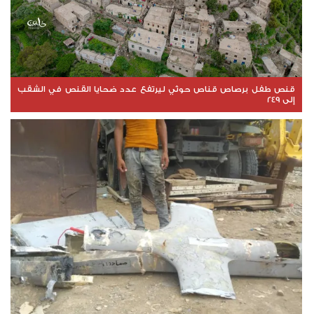
قنص طفل برصاص قناص حوثي ليرتفع عدد ضحايا القنص في الشقب
إلى 249