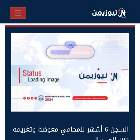
السجن 6 أشهر للمحامي معوضة وتغريمه
200 الف ريال