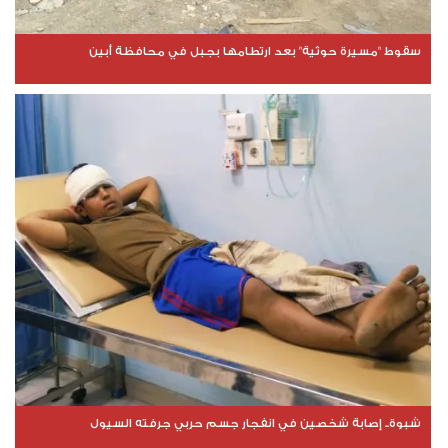
سقوط "مسيرة حوثية" بعد ارتطامها بجبل في محافظة أبين
شبوة.. إصابة شخصين في انفجار جسم حربي جرفته السيول