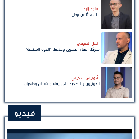
ماجد زايد
مات بحثًا عن وطن
نبيل الصوفي
معركة البقاء التنموي وخديعة "القوة المطلقة"!
أدونيس الدخيني
الحوثيون والتصعيد على إيقاع واشنطن وطهران
فيديو