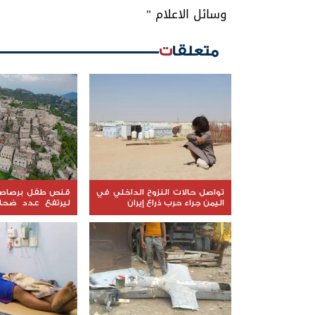
وسائل الاعلام "
متعلقات
تواصل حالات النزوح الداخلي في
قنص طفل برصاص
اليمن جراء حرب ذراع إيران
ليرتفع عدد ضحا
الشقب إلى 249