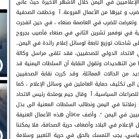
إعلاميين في اليمن خلال الأشهر الأخيرة حيث عانى
ضرب و غيرها من الأعمال المروعة. آ وخطفت الصحفية
 وتعرضت للضرب في العاصمة صنعاء ، في حين انفجرت
ة في نوفمبر تشرين الثاني في صنعاء فأصيب بجروح
احنات توزيع تابعة لوسائل إعلام رائدة في اليمن..
الاتحاد الدولي للصحفيين، فقد تلقى مراسل وكالة
دا من التهديدات وتقول النقابة أن السلطات اليمنية قد
من الحالات المماثلة. وقد كررت نقابة الصحفيين
 الى تكثيف حماية العاملين في وسائل الإعلام ، كما
لصراعات السياسية. آ وقال جيم بوملحة رئيس الاتحاد
زملائنا في اليمن ونطالب السلطات المعنية الى بذل
كل ما في وسعها لحماية أمن وحرية الصحفيين في اليمن ". وأضف â€œأن هذه الأعمال العنيفة
إعلام في البلاد وأضعاف حرية الصحافة، فلا يمكننا
ياسي، يجب التمسك بالحق في حرية التعبير وسلامة