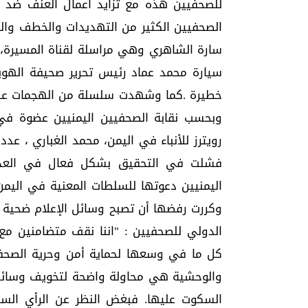
للصحفيين هذه مع تزايد أعمال العنف ضد ال
الصحفيين الكثير من التهديدات والخطف وال
سارة الشاهري وهي مراسلة لقناة المسيرة،
سيارة محمد عماد رئيس تحرير صحيفة الهوي
خطيرة .كما وشهدت سلسلة من الهجمات على ش
وبحسب نقابة الصحفيين اليمنيين عضوة في 
رويترز للأنباء في اليمن، محمد الغباري ، عد
فشلت في التحقيق بشكل فعال في العديد 
اليمنيين دعوتها للسلطات المعنية في اليمن
وكررت رفضها أن تصبح وسائل الإعلام ضحية ل
الدولي للصحفيين : "اننا نقف متضامنين مع 
والوحشية هي محاولة واضحة لتخويف وسائل ال
السكوت عليها. فبغض النظر عن الرأي الس