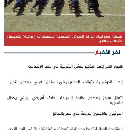
شبكة حقوقية: مراكز الحوثي الصيفية "معسكرات إرهابية" لتجييش
الأطفال طائفياً
اخر الأخبار
هجوم العبر يُعيد التذكير بفشل الشرعية في ملف الاتصالات
إرهاب الحوثيين لا يتوقف.. المدنيون في الساحل الغربي يدفعون الثمن
اتفاق هرمز يصطدم بعقدة السيادة.. خلاف أميركي إيراني يعطل
التسوية
الحوثيون يهاجمون مدرسة علي عنتر بالضالع
المقاومة الوطنية تحبط محاولة استهداف سفينة نفطية في البحر الأحمر