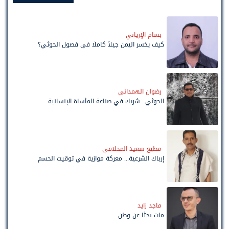
بسام الإرياني
كيف يخسر اليمن جيلاً كاملًا في فصول الحوثي؟
رضوان الهمداني
الحوثي.. شريك في صناعة المأساة الإنسانية
مطيع سعيد المخلافي
إرباك الشرعية... معركة موازية في توقيت الحسم
ماجد زايد
مات بحثًا عن وطن