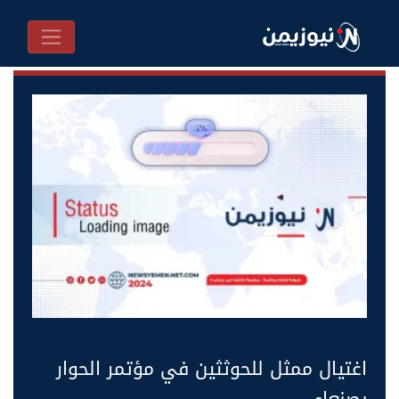
اغتيال ممثل للحوثثين في مؤتمر الحوار
بصنعاء