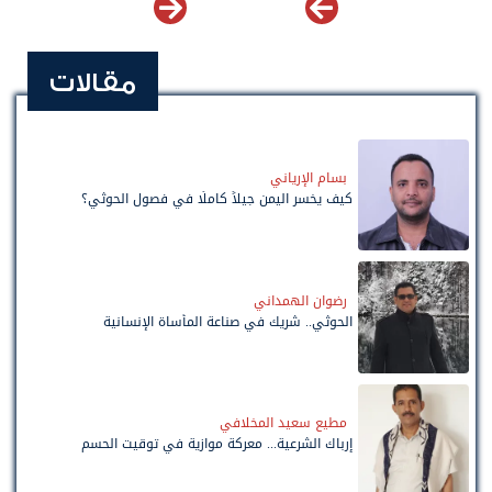
مقالات
بسام الإرياني
كيف يخسر اليمن جيلاً كاملًا في فصول الحوثي؟
رضوان الهمداني
الحوثي.. شريك في صناعة المأساة الإنسانية
مطيع سعيد المخلافي
إرباك الشرعية... معركة موازية في توقيت الحسم