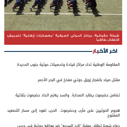
شبكة حقوقية: مراكز الحوثي الصيفية "معسكرات إرهابية" لتجييش
الأطفال طائفياً
اخر الأخبار
المقاومة الوطنية تدك مراكز قيادة وتحصينات حوثية جنوب الحديدة
مقتل صياد بانفجار زورق حوثي مفخخ في البحر الأحمر
تضامن حضرموت يطارد الصدارة.. والسد يهزم اتحاد حضرموت بثلاثية
هجوم الحوثيين على مأرب وحضرموت.. الحرب تعود إلى مسار التصعيد
المفتوح
دفاع شبوة تطلق عملية "الرد السريع" ضد مواقع حوثية في حريب