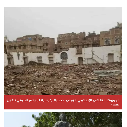
الموروث الثقافي الإسلامي اليمني.. ضحية رئيسية لجرائم الحوثي (تقرير
رصد)