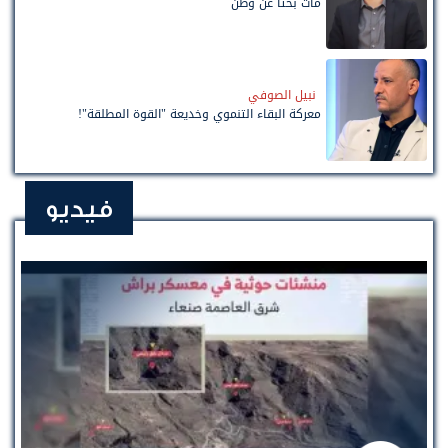
مات بحثًا عن وطن
نبيل الصوفي
معركة البقاء التنموي وخديعة "القوة المطلقة"!
فيديو