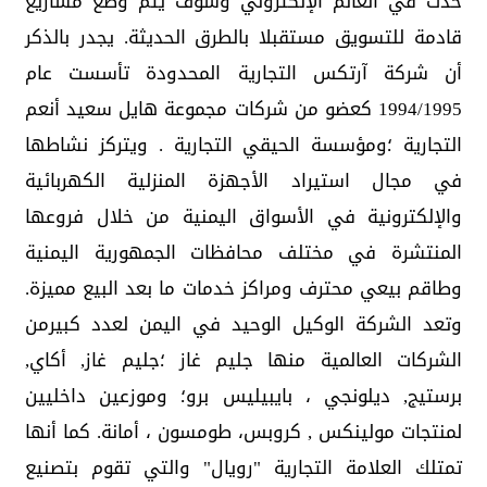
حدث في العالم الإلكتروني وسوف يتم وضع مشاريع
قادمة للتسويق مستقبلا بالطرق الحديثة. يجدر بالذكر
أن شركة آرتكس التجارية المحدودة تأسست عام
1994/1995 كعضو من شركات مجموعة هايل سعيد أنعم
التجارية ؛ومؤسسة الحيقي التجارية . ويتركز نشاطها
في مجال استيراد الأجهزة المنزلية الكهربائية
والإلكترونية في الأسواق اليمنية من خلال فروعها
المنتشرة في مختلف محافظات الجمهورية اليمنية
وطاقم بيعي محترف ومراكز خدمات ما بعد البيع مميزة.
وتعد الشركة الوكيل الوحيد في اليمن لعدد كبيرمن
الشركات العالمية منها جليم غاز ؛جليم غاز, أكاي,
برستيج, ديلونجي ، بايبيليس برو؛ وموزعين داخليين
لمنتجات مولينكس , كروبس، طومسون ، أمانة. كما أنها
تمتلك العلامة التجارية "رويال" والتي تقوم بتصنيع