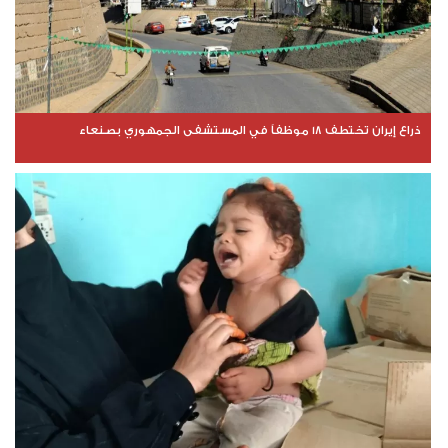
ذراع إيران تختطف 18 موظفاً في المستشفى الجمهوري بصنعاء