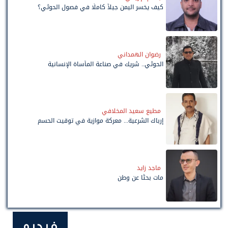
كيف يخسر اليمن جيلاً كاملًا في فصول الحوثي؟
رضوان الهمداني
الحوثي.. شريك في صناعة المأساة الإنسانية
مطيع سعيد المخلافي
إرباك الشرعية... معركة موازية في توقيت الحسم
ماجد زايد
مات بحثًا عن وطن
فيديو