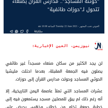
"حوثنة المساجد".. مدارس القرآن بصنعاء
تتحول لـ"حوزات طائفية"
الحوثي تحت المجهر
- Tuesday 22 June 2021 الساعة 10:08 am
مشاركة
نيوزيمن، العين الإخبارية:
لن يجد الكثير من سكان صنعاء مسجداً غير طائفي
يصلون فيه الجمعة المقبلة، بعدما احتلت مليشيا
الحوثي المساجد وحولت مدارس القرآن إلى حوزات.
عشرات المساجد التي تملأ عاصمة اليمن التاريخية، إلا
أنه رغم ذلك لم يبق للمصلين مسجد يستمعون فيه إلى
خطبة جمعة تخلو من خطاب مذهبي يحرض على