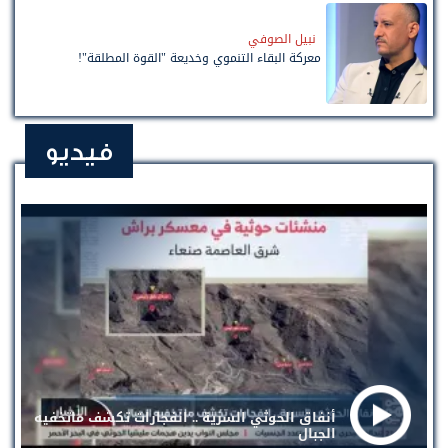
نبيل الصوفي
معركة البقاء التنموي وخديعة "القوة المطلقة"!
فيديو
أنفاق الحوثي السرية .. انفجارات تكشف ماتخفيه
الجبال