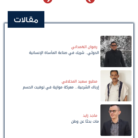
مقالات
رضوان الهمداني
الحوثي.. شريك في صناعة المأساة الإنسانية
مطيع سعيد المخلافي
إرباك الشرعية... معركة موازية في توقيت الحسم
ماجد زايد
مات بحثًا عن وطن