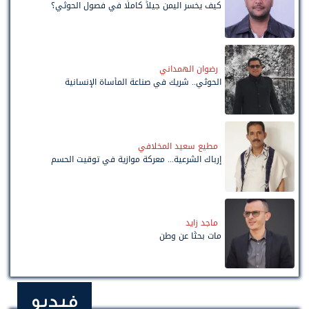
كيف يخسر اليمن جيلاً كاملًا في فصول الحوثي؟
رضوان الهمداني
الحوثي.. شريك في صناعة المأساة الإنسانية
مطيع سعيد المخلافي
إرباك الشرعية... معركة موازية في توقيت الحسم
ماجد زايد
مات بحثًا عن وطن
فيديو