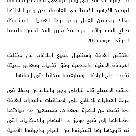
من جانبه أكد الصحفي ياسر اليافعي، ‏انها خطوة مهمة
لتوحيد الأجهزة الأمنية في العاصمة ‎عدن وضبط ادائها
وذلك بتدشين العمل بمقر غرفة العمليات المشتركة
صباح اليوم ولأول مرة منذ تحرير المدينة من مليشيا
الحوثي صيف 2015.
وتختص الغرفة باستقبال جميع البلاغات من مختلف
الأجهزة الأمنية والخدمية وفق تقنيات ومعايير حديثة
تضمن نجاح البلاغات ومتابعتها ميدانياً حتى إنهائها.
وعقب الافتتاح قام شاذلي وجبر والحاضرون بجولة في
غرفة العمليات للاطلاع على الامكانيات والقدرات للغرفة
وما تضمه من أجهزة ومعدات، مستمعين من قيادتها
وضباطها إلى شرح موجز عن المهام والامكانيات التي
تم تزويدها بها لتمكينها من القيام بواجباتها الأمنية