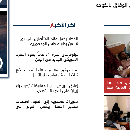
الوفاق بالخوخة.
اخر الأخبار
المكلا يكمل عقد المتأهلين الى دور الـ
16 من بطولة كأس الجمهورية
دبلوماسي بخبرة 24 عاماً يقود التحرك
الأمريكي الجديد في اليمن
عبث حوثي بمعالم صنعاء القديمة يضع
تراث المدينة أمام خطر الزوال
المخا.. تسجيل نحو 227 حالة
إغلاق الرياض لباب المفاوضات يُجبر ذراع
 المائية منذ
إيران على العودة للتصعيد
تعزيزات عسكرية إلى الضبة.. استئناف
تصدير النفط يشعل التوتر في
حضرموت