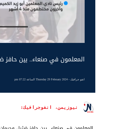
المعلمون في صنعاء.. بين حافز ضئ
انفو جرافيك
- Thursday 29 February 2024 الساعة 07:22 pm
نيوزيمن، انفوجرافيك:
المعلمون في صنعاء.. بين حافز ضئيل وحرمان 