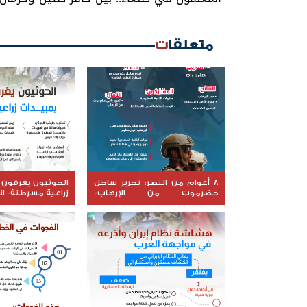
متعلقات
8 أعوام من النصر: تحرير ساحل
الحوثيون يغرقون 
حضرموت من الإرهاب-
زراعية مسرطنة- ا
انفوجرافيك