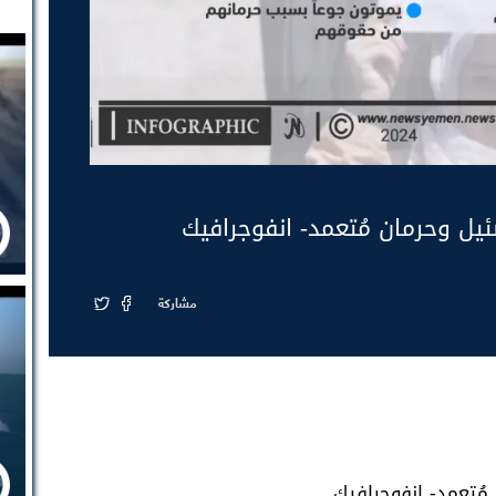
يل وحرمان مُتعمد- انفوجرافيك
مشاركة
مُتعمد- انفوجرافيك