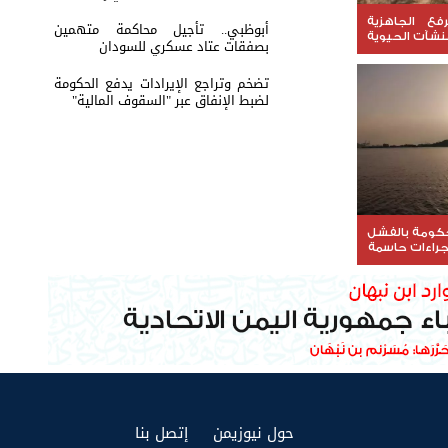
فع الجاهزية
أبوظبي.. تأجيل محاكمة متهمين
منشآت الحيوية
بصفقات عتاد عسكري للسودان
ت
تضخم وتراجع الإيرادات يدفع الحكومة
لضبط الإنفاق عبر "السقوف المالية"
لحكومة بالفشل
جراءات حاسمة
(current)
(current)
حول نيوزيمن
إتصل بنا