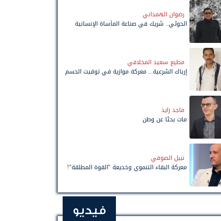
رضوان الهمداني
الحوثي.. شريك في صناعة المأساة الإنسانية
مطيع سعيد المخلافي
إرباك الشرعية... معركة موازية في توقيت الحسم
ماجد زايد
مات بحثًا عن وطن
نبيل الصوفي
معركة البقاء التنموي وخديعة "القوة المطلقة"!
فيديو