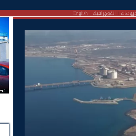
يوهات
انفوجرافيك
English
عودة