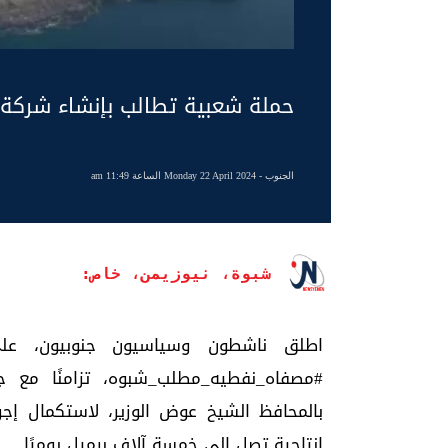
حملة شعبية تطالب بإنشاء شركة
الجنوب
- Monday 22 April 2024 الساعة 11:49 am
شبوة، نيوزيمن، خاص:
اطلق ناشطون وسياسيون جنوبيون، عل
‎#مصفاه_نفطيه_مطلب_شبوه، تزامنًا مع
بالمحافظ الشيخ عوض الوزير، لاستكمال إج
إنتاجية تصل إلى خمسة آلاف برميل يوميًا.