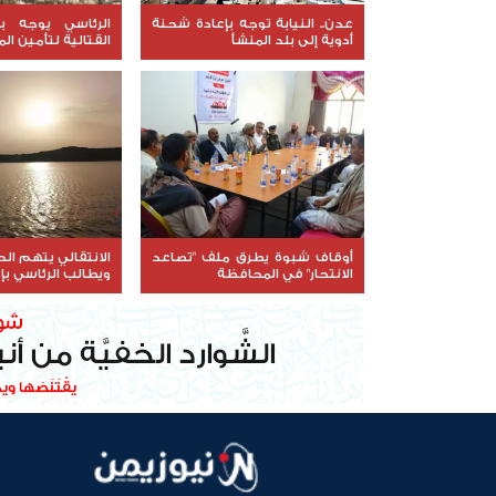
عدن.. النيابة توجه بإعادة شحنة
الرئاسي يوجه بر
أدوية إلى بلد المنشأ
القتالية لتأمين ال
في ساحل حضرمو
أوقاف شبوة يطرق ملف "تصاعد
الانتقالي يتهم ا
الانتحار" في المحافظة
ويطالب الرئاسي بإ