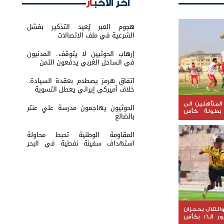
اخر الأخبار
هجوم العبر يُعيد التذكير بفشل
الشرعية في ملف الاتصالات
إرهاب الحوثيين لا يتوقف.. المدنيون
في الساحل الغربي يدفعون الثمن
اتفاق هرمز يصطدم بعقدة السيادة..
خلاف أميركي إيراني يعطل التسوية
المتأهلين الى
الحوثيون يهاجمون مدرسة علي عنتر
16 من بطولة كأس
بالضالع
المقاومة الوطنية تحبط محاولة
استهداف سفينة نفطية في البحر
الأحمر
لتلال يحجزان
مقعديهما في دور الـ16 بكأس