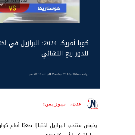
بطولة
كوبا أمريكا 2024: الب
للدور ربع النهائي
رياضة
- Tuesday 02 July 2024 الساعة 07:19 pm
عدن، نيوزيمن:
يخوض منتخب البرازيل اختبارًا صعبًا أمام كول