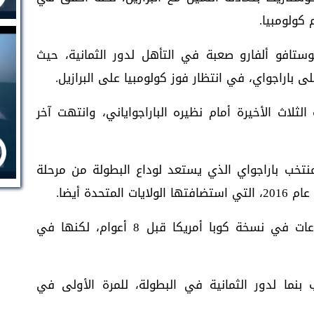
كولومبيا.
ستافو ألفارو صعبة في التأهل لدور الثمانية، حيث
 باراجواي، في انتظار فوز كولومبيا على البرازيل.
لاث الأخيرة أمام نظيره الباراجواياني، وانتهت آخر
لمنتخب باراجواي الذي يستعد لوداع البطولة من مرحلة
حدة أيضا.
ولم تحقق باراجواي أي انتصار بدور المجموعات في نسخة كوبا أمريكا قبل 8 أعوام، لكنها في
 بنما لدور الثمانية في البطولة، للمرة الأولى في