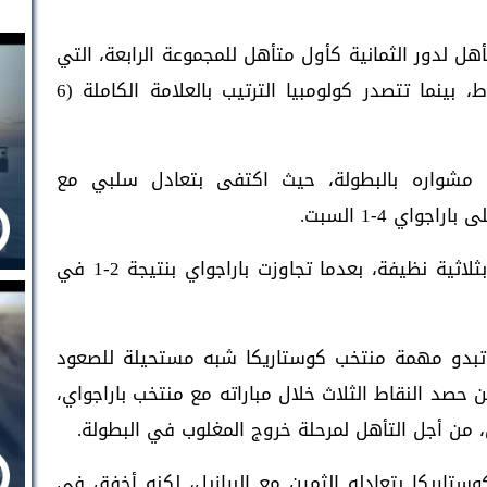
هل لدور الثمانية كأول متأهل للمجموعة الرابعة، التي
يحتل فيها حاليا المركز الثاني برصيد 4 نقاط، بينما تتصدر كولومبيا الترتيب بالعلامة الكاملة (6
ة مشواره بالبطولة، حيث اكتفى بتعادل سلبي مع
اي 4-1 السبت.
من جهتها، فازت كولومبيا على كوستاريكا بثلاثية نظيفة، بعدما تجاوزت باراجواي بنتيجة 2-1 في
 تبدو مهمة منتخب كوستاريكا شبه مستحيلة للصعود
 حصد النقاط الثلاث خلال مباراته مع منتخب باراجواي،
، من أجل التأهل لمرحلة خروج المغلوب في البطولة.
تاريكا بتعادله الثمين مع البرازيل، لكنه أخفق في