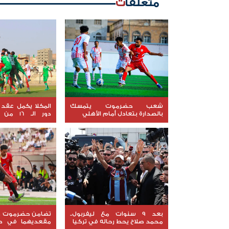
متعلقات
شعب حضرموت يتمسك
المكلا يكمل عقد 
بالصدارة بتعادل أمام الأهلي
دور الـ 
الجمهورية
بعد 9 سنوات مع ليفربول..
تضامن حضرموت وا
محمد صلاح يحط رحاله في تركيا