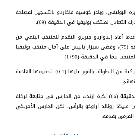
 فوزًا ثمينًا (3-1) على نظيره البوليفي، وبادر خوسيه فاخاردو بالتسجيل لمصلحة
بعدما أعاد إيدواردو جيريرو التقدم للمنتخب البنمي من
جديد، بعدما أضاف الهدف الثاني في الدقيقة (79)، وقضى سيزار يانيس على آمال منتخب بوليفيا
خب بنما في الدقيقة (90+1).
كما أطاحت أوروجواي، بالولايات المتحدة الأمريكية من البطولة، بالفوز عليها (1-0) بتحقيقها العلامة
نهائي.
سجل هدف المباراة، ماتياس أوليفيرا في الدقيقة (66) لكرة ارتدت من الحارس في متابعة لركلة
عليها رونالد أراوخو بالرأس، لكن الحارس الأمريكي
 المرمى بقدمه.