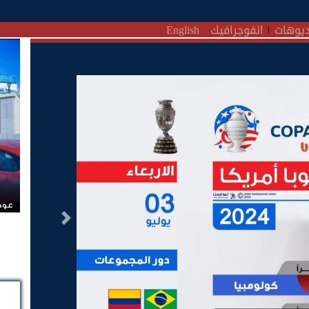
يوهات
انفوجرافيك
English
عودة
التالى