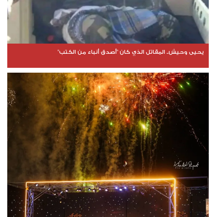
يحيى وحيش.. المقاتل الذي كان "أصدق أنباء من الكتب"