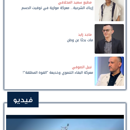
مطيع سعيد المخلافي
إرباك الشرعية... معركة موازية في توقيت الحسم
ماجد زايد
مات بحثًا عن وطن
نبيل الصوفي
معركة البقاء التنموي وخديعة "القوة المطلقة"!
فيديو