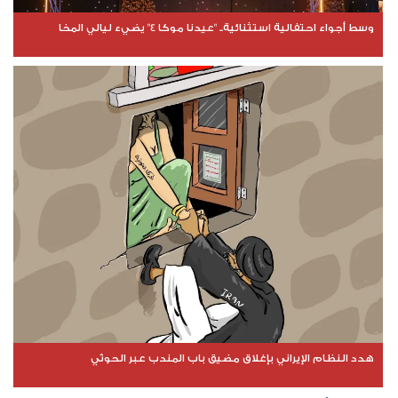
وسط أجواء احتفالية استثنائية.. "عيدنا موكا 4" يضيء ليالي المخا
هدد النظام الإيراني بإغلاق مضيق باب المندب عبر الحوثي