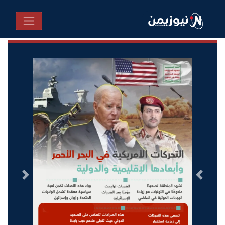
السابق
التالى