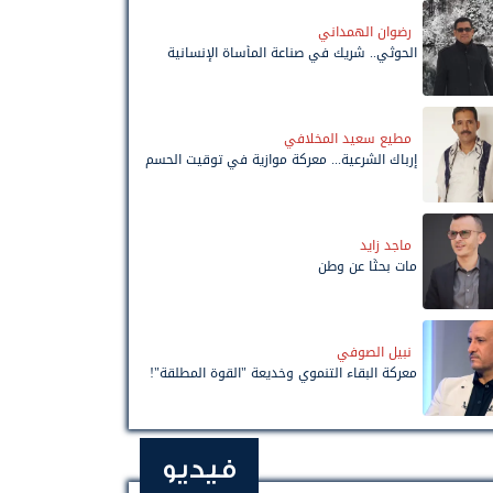
رضوان الهمداني
الحوثي.. شريك في صناعة المأساة الإنسانية
مطيع سعيد المخلافي
إرباك الشرعية... معركة موازية في توقيت الحسم
ماجد زايد
مات بحثًا عن وطن
نبيل الصوفي
معركة البقاء التنموي وخديعة "القوة المطلقة"!
فيديو