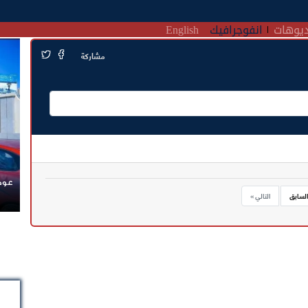
يوهات
انفوجرافيك
English
مشاركة
عودة
السابق
التالي »