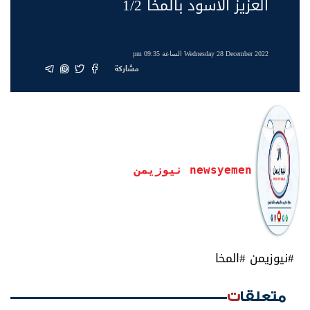
العزيز الأسود بالمخا 1/2
Wednesday 28 December 2022 الساعة 09:35 pm
مشاركة
newsyemen نيوزيمن
#نيوزيمن #المخا
متعلقات