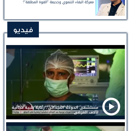
معركة البقاء التنموي وخديعة "القوة المطلقة"!
فيديو
مستشفى الخوخة الميداني . رعاية طبية مجانية
لآلاف المرضى