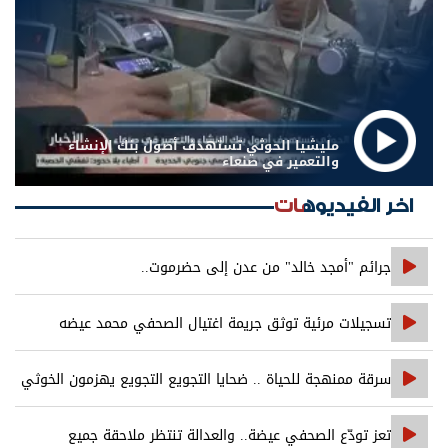
مليشيا الحوثي تستهدف أصول بنك الإنشاء
والتعمير في صنعاء
اخر الفيديوهات
جرائم "أمجد خالد" من عدن إلى حضرموت..
تسجيلات مرئية توثق جريمة اغتيال الصحفي محمد عيضه
سرقة ممنهجة للحياة .. ضحايا التجويع التجويع يهزمون الخوثي
تعز تودّع الصحفي عيضة.. والعدالة تنتظر ملاحقة جميع