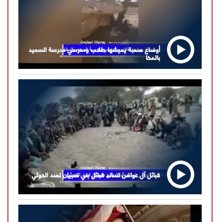
أوضاع صعبة يعيشها طلاب ومدرسي مدرسة السعيد
بالمخا
قبائل آل عواض تساند قبائل بني ضبيان لصد الحوثي