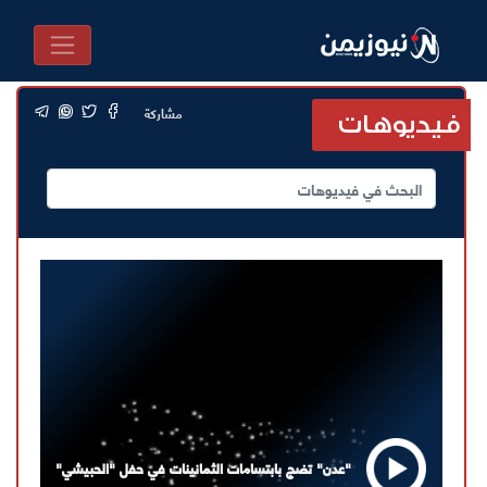
مشاركة
فيديوهات
"عدن" تضج بابتسامات الثمانينات في حفل "الحبيشي"