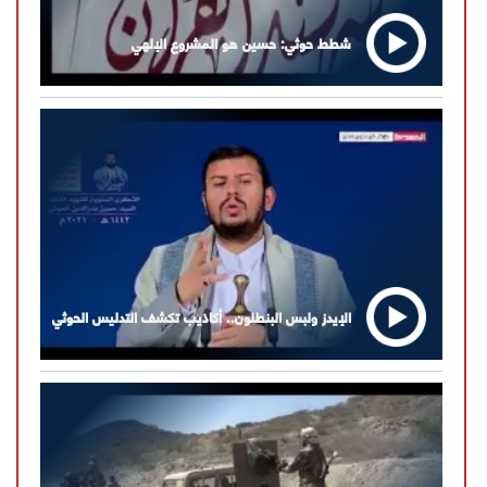
شطط حوثي: حسين هو المشروع الإلهي
الإيدز ولبس البنطلون.. أكاذيب تكشف التدليس الحوثي