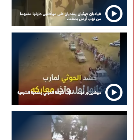
قياديان حوثيان يعتديان على مواطنين حاولوا منعهما
من نهب أرض بصنعاء
موشن_جرافيك : مأرب غنيمة الحوثي وضحية الشرعية