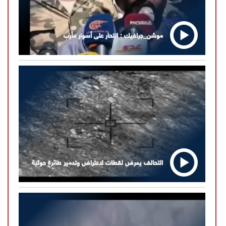
موشن_جرافيك : انتحار على أسوار مأرب
التحالف يعرض لقطات لاعتراض وتدمير طائرة حوثية