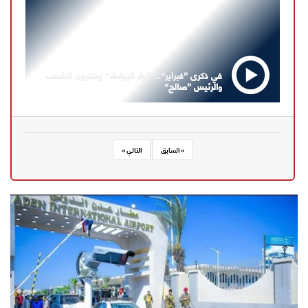
في ذكرى ”فبراير“.. ”ثوار البيضاء“ يعتذرون للشعب
والرئيس ”صالح“
« السابق
التالي »