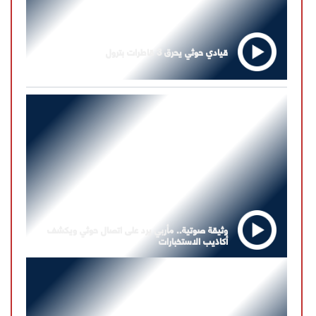
قيادي حوثي يحرق 3 قاطرات بترول
وثيقة صوتية.. مأربي يرد على اتصال حوثي ويكشف
أكاذيب الاستخبارات