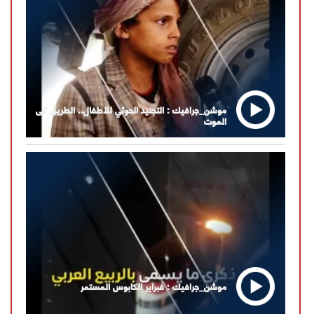
موشن_جرافيك : التجنيد الحوثي للأطفال.. الطريق الى
الموت
موشن_جرافيك : فبراير الكابوس المستمر