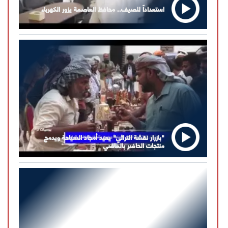
استعداداً للصيف.. محافظ العاصمة يزور الكهرباء
"بازرار نقشة التراثي" يعيد أمجاد السياحة ويدمج
منتجات الحاضر بالماضي