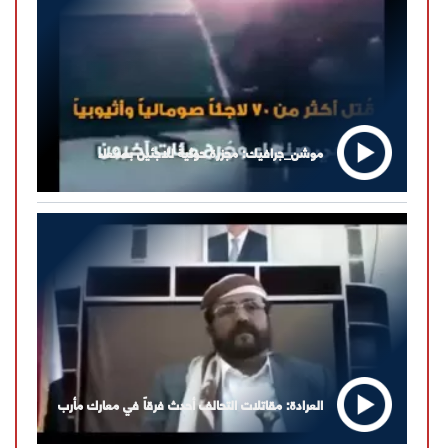
موشن_جرافيك: مجزرة حوثية للاجئين بصنعاء
العرادة: مقاتلات التحالف أحدث فرقاً في معارك مأرب