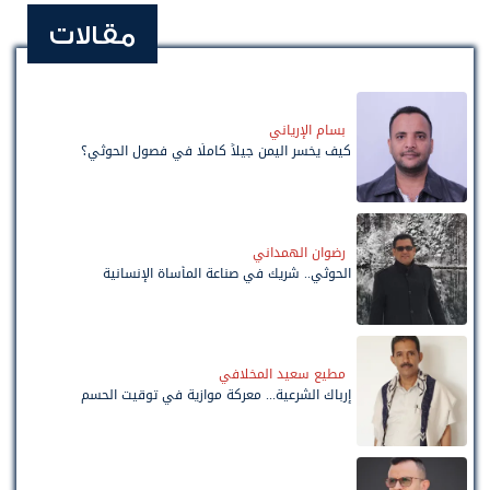
مقالات
بسام الإرياني
كيف يخسر اليمن جيلاً كاملًا في فصول الحوثي؟
رضوان الهمداني
الحوثي.. شريك في صناعة المأساة الإنسانية
مطيع سعيد المخلافي
إرباك الشرعية... معركة موازية في توقيت الحسم